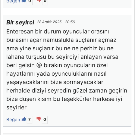
Beğen
0
0
Bir seyirci
28 Aralık 2025 - 20:56
Enteresan bir durum oyuncular orasını
burasını açar namuslukla suçlanır açmaz
ama yine suçlanır bu ne ne perhiz bu ne
lahana turşusu bu seyirciyi anlayan varsa
beri gelsin 😜 bırakın oyuncuların özel
hayatlarını yada oyunculuklarını nasıl
yaşayacaklarını bize sormayacaklar
herhalde diziyi seyredin güzel zaman geçirin
bize düşen kısım bu teşekkürler herkese iyi
seyirler
Beğen
7
0