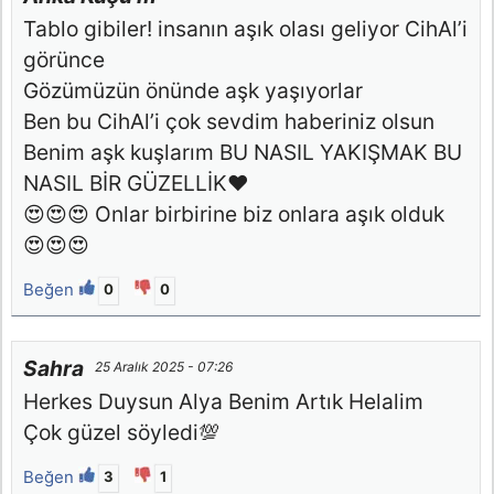
Tablo gibiler! insanın aşık olası geliyor CihAl’i
görünce
Gözümüzün önünde aşk yaşıyorlar
Ben bu CihAl’i çok sevdim haberiniz olsun
Benim aşk kuşlarım BU NASIL YAKIŞMAK BU
NASIL BİR GÜZELLİK❤️
😍😍😍 Onlar birbirine biz onlara aşık olduk
😍😍😍
Beğen
0
0
Sahra
25 Aralık 2025 - 07:26
Herkes Duysun Alya Benim Artık Helalim
Çok güzel söyledi💯
Beğen
3
1