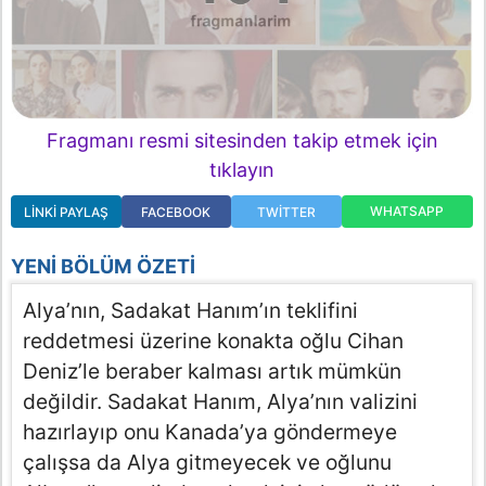
Fragmanı resmi sitesinden takip etmek için
tıklayın
WHATSAPP
LINKI PAYLAŞ
FACEBOOK
TWITTER
YENI BÖLÜM ÖZETI
Alya’nın, Sadakat Hanım’ın teklifini
reddetmesi üzerine konakta oğlu Cihan
Deniz’le beraber kalması artık mümkün
değildir. Sadakat Hanım, Alya’nın valizini
hazırlayıp onu Kanada’ya göndermeye
çalışsa da Alya gitmeyecek ve oğlunu