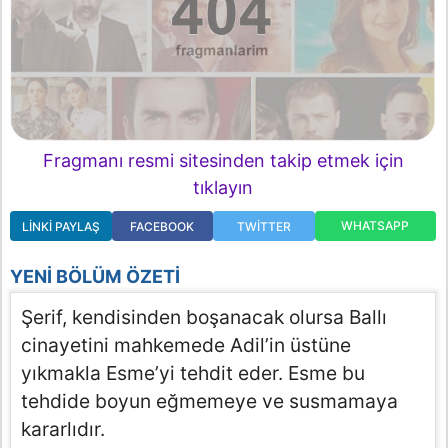
Fragmanı resmi sitesinden takip etmek için
tıklayın
WHATSAPP
LINKI PAYLAŞ
FACEBOOK
TWITTER
YENI BÖLÜM ÖZETI
Şerif, kendisinden boşanacak olursa Ballı
cinayetini mahkemede Adil’in üstüne
yıkmakla Esme’yi tehdit eder. Esme bu
tehdide boyun eğmemeye ve susmamaya
kararlıdır.