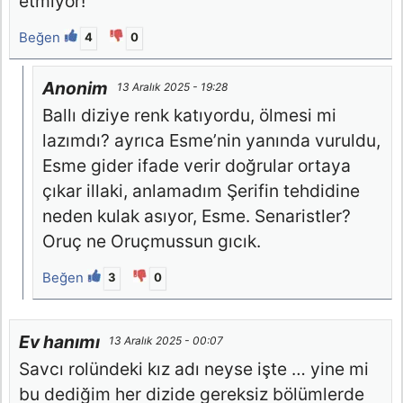
etmiyor!
Beğen
4
0
Anonim
13 Aralık 2025 - 19:28
Ballı diziye renk katıyordu, ölmesi mi
lazımdı? ayrıca Esme’nin yanında vuruldu,
Esme gider ifade verir doğrular ortaya
çıkar illaki, anlamadım Şerifin tehdidine
neden kulak asıyor, Esme. Senaristler?
Oruç ne Oruçmussun gıcık.
Beğen
3
0
Ev hanımı
13 Aralık 2025 - 00:07
Savcı rolündeki kız adı neyse işte … yine mi
bu dediğim her dizide gereksiz bölümlerde