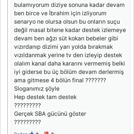
bulamıyorum diziye sonuna kadar devam
ben birce ve İbrahim için izliyorum
senaryo ne olursa olsun bu onların suçu
değil masal bitene kadar destek izlemeye
devam ben ağzı süt kokan bebeler gibi
vızırdanıp dizimi yarı yolda bırakmak
vızıldanmak yerine tv den izleyip destek
olalım kanal daha kararını vermemiş belki
iyi giderse bu üç bölüm devam derlermiş
ama gitmese 4 bölün final ???????
Sloganımız şöyle
Hep destek tam destek
?????????
Gerçek SBA gücünü göster
?????????