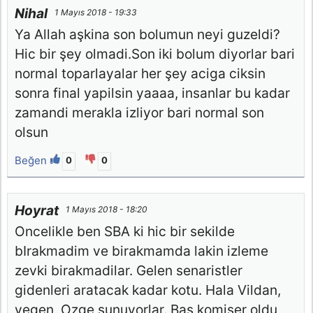
Nihal
1 Mayıs 2018 - 19:33
Ya Allah aşkina son bolumun neyi guzeldi?
Hic bir şey olmadi.Son iki bolum diyorlar bari
normal toparlayalar her şey aciga ciksin
sonra final yapilsin yaaaa, insanlar bu kadar
zamandi merakla izliyor bari normal son
olsun
Beğen
0
0
Hoyrat
1 Mayıs 2018 - 18:20
Oncelikle ben SBA ki hic bir sekilde
bIrakmadim ve birakmamda lakin izleme
zevki birakmadilar. Gelen senaristler
gidenleri aratacak kadar kotu. Hala Vildan,
yegen, Ozge sunuyorlar. Bas komiser oldu,