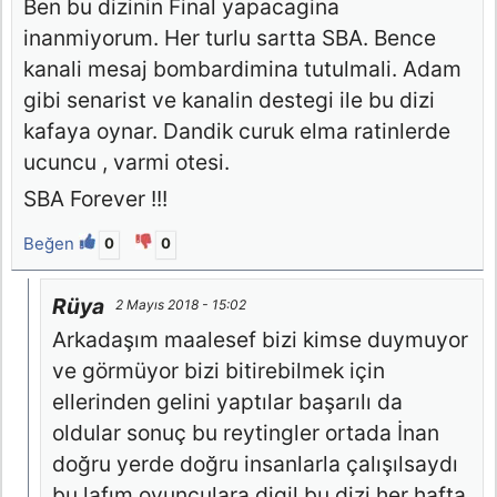
Ben bu dizinin Final yapacagina
inanmiyorum. Her turlu sartta SBA. Bence
kanali mesaj bombardimina tutulmali. Adam
gibi senarist ve kanalin destegi ile bu dizi
kafaya oynar. Dandik curuk elma ratinlerde
ucuncu , varmi otesi.
SBA Forever !!!
Beğen
0
0
Rüya
2 Mayıs 2018 - 15:02
Arkadaşım maalesef bizi kimse duymuyor
ve görmüyor bizi bitirebilmek için
ellerinden gelini yaptılar başarılı da
oldular sonuç bu reytingler ortada İnan
doğru yerde doğru insanlarla çalışılsaydı
bu lafım oyunculara digil bu dizi her hafta