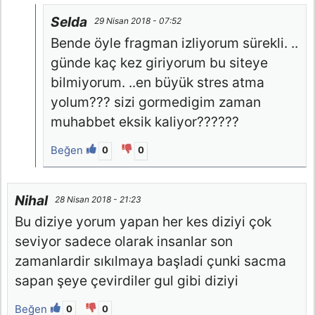
Selda
29 Nisan 2018 - 07:52
Bende öyle fragman izliyorum sürekli. ..
günde kaç kez giriyorum bu siteye
bilmiyorum. ..en büyük stres atma
yolum??? sizi gormedigim zaman
muhabbet eksik kaliyor??????
Beğen
0
0
Nihal
28 Nisan 2018 - 21:23
Bu diziye yorum yapan her kes diziyi çok
seviyor sadece olarak insanlar son
zamanlardir sıkılmaya başladi çunki sacma
sapan şeye çevirdiler gul gibi diziyi
Beğen
0
0