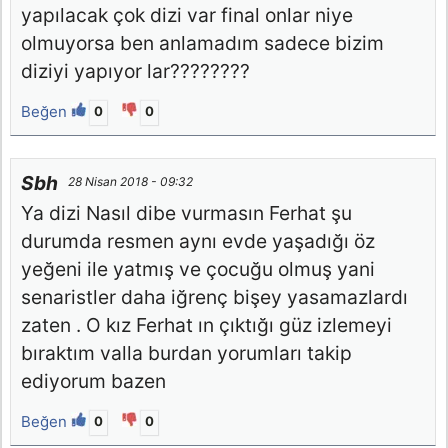
yapılacak çok dizi var final onlar niye
olmuyorsa ben anlamadım sadece bizim
diziyi yapıyor lar????????
Beğen
0
0
Sbh
28 Nisan 2018 - 09:32
Ya dizi Nasıl dibe vurmasın Ferhat şu
durumda resmen aynı evde yaşadığı öz
yeğeni ile yatmış ve çocuğu olmuş yani
senaristler daha iğrenç bişey yasamazlardı
zaten . O kız Ferhat ın çıktığı güz izlemeyi
bıraktım valla burdan yorumları takip
ediyorum bazen
Beğen
0
0