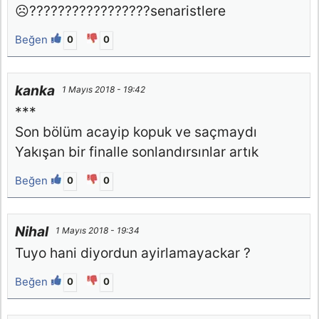
☹️?????????????????senaristlere
Beğen
0
0
kanka
1 Mayıs 2018 - 19:42
***
Son bölüm acayip kopuk ve saçmaydı
Yakışan bir finalle sonlandırsınlar artık
Beğen
0
0
Nihal
1 Mayıs 2018 - 19:34
Tuyo hani diyordun ayirlamayackar ?
Beğen
0
0