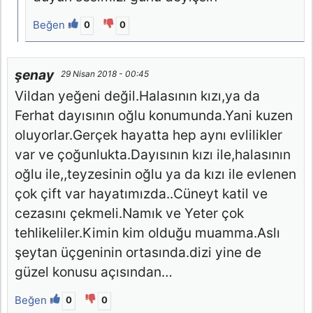
Beğen
0
0
şenay
29 Nisan 2018 - 00:45
Vildan yeğeni değil.Halasının kızı,ya da
Ferhat dayısının oğlu konumunda.Yani kuzen
oluyorlar.Gerçek hayatta hep aynı evlilikler
var ve çoğunlukta.Dayısının kızı ile,halasının
oğlu ile,,teyzesinin oğlu ya da kızı ile evlenen
çok çift var hayatımızda..Cüneyt katil ve
cezasını çekmeli.Namık ve Yeter çok
tehlikeliler.Kimin kim olduğu muamma.Aslı
şeytan üçgeninin ortasında.dizi yine de
güzel konusu açısından…
Beğen
0
0