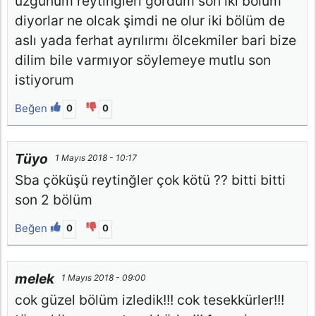
üzgünüm reytingleri gördüm son iki bölüm
diyorlar ne olcak şimdi ne olur iki bölüm de
aslı yada ferhat ayrılırmı ölcekmiler bari bize
dilim bile varmıyor söylemeye mutlu son
istiyorum
Beğen
0
0
Tüyo
1 Mayıs 2018 - 10:17
Sba çöküşü reytinğler çok kötü ?? bitti bitti
son 2 bölüm
Beğen
0
0
melek
1 Mayıs 2018 - 09:00
cok güzel bölüm izledik!!! cok tesekkürler!!!