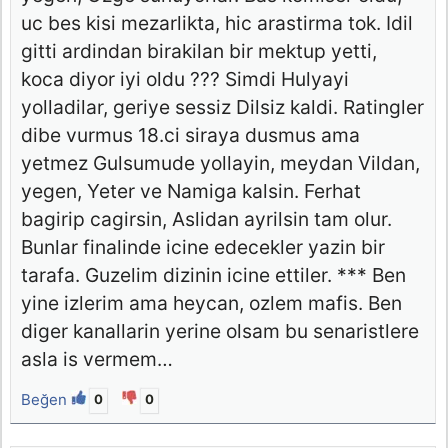
uc bes kisi mezarlikta, hic arastirma tok. Idil
gitti ardindan birakilan bir mektup yetti,
koca diyor iyi oldu ??? Simdi Hulyayi
yolladilar, geriye sessiz Dilsiz kaldi. Ratingler
dibe vurmus 18.ci siraya dusmus ama
yetmez Gulsumude yollayin, meydan Vildan,
yegen, Yeter ve Namiga kalsin. Ferhat
bagirip cagirsin, Aslidan ayrilsin tam olur.
Bunlar finalinde icine edecekler yazin bir
tarafa. Guzelim dizinin icine ettiler. *** Ben
yine izlerim ama heycan, ozlem mafis. Ben
diger kanallarin yerine olsam bu senaristlere
asla is vermem…
Beğen
0
0