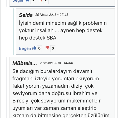
Beğen
0
0
Selda
29 Nisan 2018 - 07:48
İyisin demi minecim sağlık problemin
yoktur inşallah … aynen hep destek
hep destek SBA
Beğen
0
0
Mübtela...
29 Nisan 2018 - 00:06
Seldacığım buralardayım devamlı
fragmanı izleyip yorumları okuyorum
fakat yorum yazamadım diziyi çok
seviyorum daha doğrusu İbrahim ve
Birce’yi çok seviyorum mükemmel bir
uyumları var zaman zaman eleştirip
kızsam da bitmesine gerçekten üzülürüm