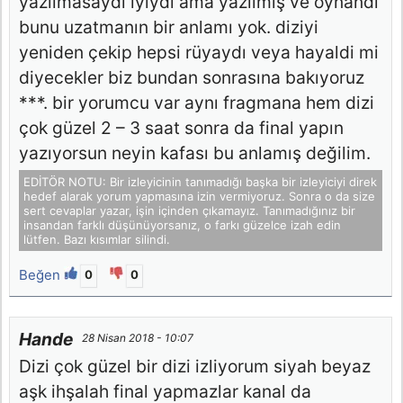
yazılmasaydı iyiydi ama yazılmış ve oynandı
bunu uzatmanın bir anlamı yok. diziyi
yeniden çekip hepsi rüyaydı veya hayaldi mi
diyecekler biz bundan sonrasına bakıyoruz
***. bir yorumcu var aynı fragmana hem dizi
çok güzel 2 – 3 saat sonra da final yapın
yazıyorsun neyin kafası bu anlamış değilim.
EDİTÖR NOTU: Bir izleyicinin tanımadığı başka bir izleyiciyi direk
hedef alarak yorum yapmasına izin vermiyoruz. Sonra o da size
sert cevaplar yazar, işin içinden çıkamayız. Tanımadığınız bir
insandan farklı düşünüyorsanız, o farkı güzelce izah edin
lütfen. Bazı kısımlar silindi.
Beğen
0
0
Hande
28 Nisan 2018 - 10:07
Dizi çok güzel bir dizi izliyorum siyah beyaz
aşk ihşalah final yapmazlar kanal da