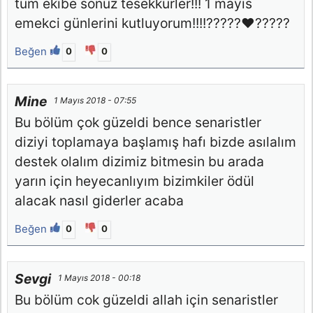
tüm ekibe sonuz tesekkürler!!! 1 mayis
emekci günlerini kutluyorum!!!!?????❤?????
Beğen
0
0
Mine
1 Mayıs 2018 - 07:55
Bu bölüm çok güzeldi bence senaristler
diziyi toplamaya başlamış hafı bizde asılalım
destek olalım dizimiz bitmesin bu arada
yarın için heyecanlıyım bizimkiler ödül
alacak nasıl giderler acaba
Beğen
0
0
Sevgi
1 Mayıs 2018 - 00:18
Bu bölüm cok güzeldi allah için senaristler