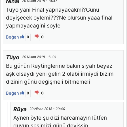
Nihal
29 Nisan 2018 - 14:47
Tuyo yani Final yapnayacakmi?Gunu
deyişecek oylemi???Ne olursun yaaa final
yapmayacagini soyle
Beğen
0
0
Tüyo
29 Nisan 2018 - 11:01
Bu günün Reytinglerine bakın siyah beyaz
aşk olsaydı yeni gelin 2 olabilirmiydi bizim
dizinin günü değişmeli bitmemeli
Beğen
0
0
Rüya
29 Nisan 2018 - 20:40
Aynen öyle şu dizi harcamayın lütfen
duyun sesimizi günü deyişsin