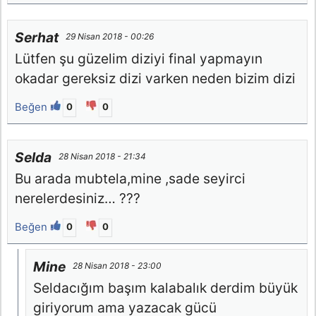
Serhat
29 Nisan 2018 - 00:26
Lütfen şu güzelim diziyi final yapmayın
okadar gereksiz dizi varken neden bizim dizi
Beğen
0
0
Selda
28 Nisan 2018 - 21:34
Bu arada mubtela,mine ,sade seyirci
nerelerdesiniz… ???
Beğen
0
0
Mine
28 Nisan 2018 - 23:00
Seldacığım başım kalabalık derdim büyük
giriyorum ama yazacak gücü