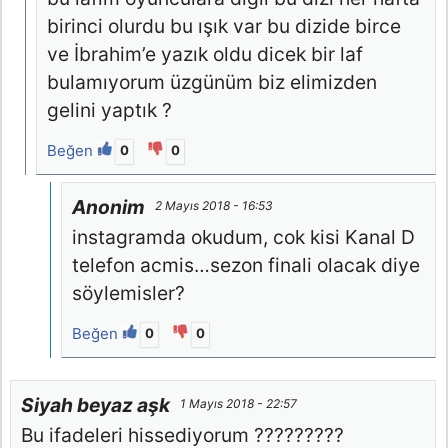
birinci olurdu bu ışık var bu dizide birce
ve İbrahim’e yazık oldu dicek bir laf
bulamıyorum üzgünüm biz elimizden
gelini yaptık ?
Beğen
0
0
Anonim
2 Mayıs 2018 - 16:53
instagramda okudum, cok kisi Kanal D
telefon acmis…sezon finali olacak diye
söylemisler?
Beğen
0
0
Siyah beyaz aşk
1 Mayıs 2018 - 22:57
Bu ifadeleri hissediyorum ?????????