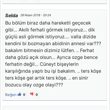
Selda
28 Nisan 2018 - 20:24
Bu bölüm biraz daha hareketli geçecek
gibi… Akıllı ferhati görmek istiyoruz… dik
güçlü asli görmek istiyoruz…. valla dizide
kendini bi bozmayan abidinin annesi var???
bakalım bitmesin dizimiz lütfen. .. Ferhat
daha gözü açık olsun… Ayrıca ozge bence
ferhatin değil… Cüneyt bişeylerin
karşılığında yaptı bu işi bakalım. .. ters köşe
ters köşe gel artık ters köşe. .. en sinir
bozucu olay ozge olayi???
Beğen
0
0