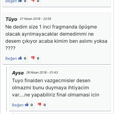
Beğen
0
0
Tüyo
27 Nisan 2018 - 22:55
Ne dedim size 1 inci fragmanda öpüşme
olacak ayrılmayacaklar demedimmi ne
desem çıkıyor acaba kimim ben aslımı yoksa
????
Beğen
0
0
Ayse
28 Nisan 2018 - 01:43
Tuyo finalden vazgecmisler desen
olmazmi bunu duymaya ihtiyacim
var….ne yapabiliriz final olmamasi icin
Beğen
0
0