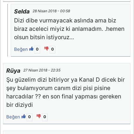
Selda
28 Nisan 2018 - 00:58
Dizi dibe vurmayacak aslında ama biz
biraz aceleci miyiz ki anlamadım. .hemen
olsun bitsin istiyoruz…
Beğen
0
0
Rüya
27 Nisan 2018 - 22:35
Şu güzelim dizi bitiriyor ya Kanal D dicek bir
şey bulamıyorum canım dizi pisi pisine
harcadılar ?? en son final yapması gereken
bir diziydi
Beğen
0
0