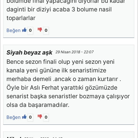
bolumde final yapacaginI diyorlar bu kadar
daginti bir diziyi acaba 3 bolume nasil
toparlarlar
Beğen
0
0
Siyah beyaz aşk
29 Nisan 2018 - 22:07
Bence sezon finali olup yeni sezon yeni
kanala yeni gününe ilk senaristimize
merhaba demeli .ancak o zaman kurtarır .
Öyle bir Aslı Ferhat yarattıki gözümüzde
senarist başka senaristler bozmaya çalışıyor
olsa da başaramadılar.
Beğen
0
0