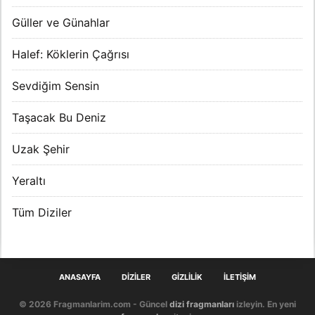
Güller ve Günahlar
Halef: Köklerin Çağrısı
Sevdiğim Sensin
Taşacak Bu Deniz
Uzak Şehir
Yeraltı
Tüm Diziler
ANASAYFA
DIZILER
GIZLILIK
İLETIŞIM
© 2026 Fragmanlarim.com - Güncel
dizi fragmanları
izleyin. En yeni