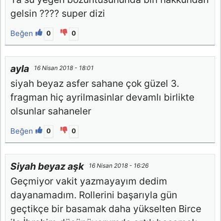
gelsin ???? super dizi
Beğen
0
0
ayla
16 Nisan 2018 - 18:01
siyah beyaz asfer sahane çok güzel 3.
fragman hiç ayrilmasinlar devamlı birlikte
olsunlar sahaneler
Beğen
0
0
Siyah beyaz aşk
16 Nisan 2018 - 16:26
Geçmiyor vakit yazmayayım dedim
dayanamadım. Rollerini başarıyla gün
geçtikçe bir basamak daha yükselten Birce