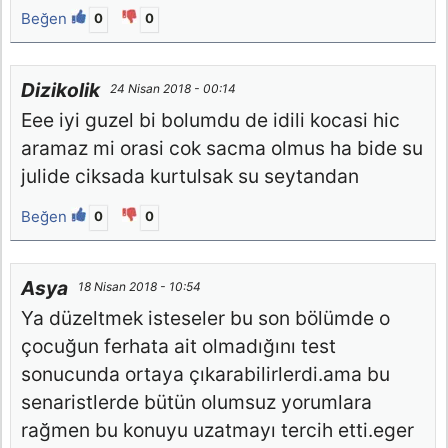
Beğen
0
0
Dizikolik
24 Nisan 2018 - 00:14
Eee iyi guzel bi bolumdu de idili kocasi hic
aramaz mi orasi cok sacma olmus ha bide su
julide ciksada kurtulsak su seytandan
Beğen
0
0
Asya
18 Nisan 2018 - 10:54
Ya düzeltmek isteseler bu son bölümde o
çocuğun ferhata ait olmadığını test
sonucunda ortaya çıkarabilirlerdi.ama bu
senaristlerde bütün olumsuz yorumlara
rağmen bu konuyu uzatmayı tercih etti.eger