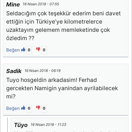
Mine
16 Nisan 2018 - 07:55
Seldacığım çok teşekkür ederim beni davet
ettiğin için Türkiye’ye kilometrelerce
uzaktayım gelemem memleketinde çok
özledim ??
Beğen
0
0
Sadik
16 Nisan 2018 - 06:19
Tuyo hosgeldin arkadasim! Ferhad
gercekten Namigin yanindan ayrilabilecek
mi?
Beğen
0
0
Tüyo
16 Nisan 2018 - 11:23