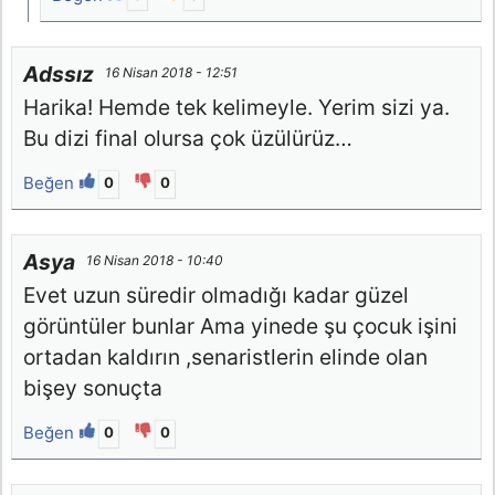
Adssız
16 Nisan 2018 - 12:51
Harika! Hemde tek kelimeyle. Yerim sizi ya.
Bu dizi final olursa çok üzülürüz…
Beğen
0
0
Asya
16 Nisan 2018 - 10:40
Evet uzun süredir olmadığı kadar güzel
görüntüler bunlar Ama yinede şu çocuk işini
ortadan kaldırın ,senaristlerin elinde olan
bişey sonuçta
Beğen
0
0