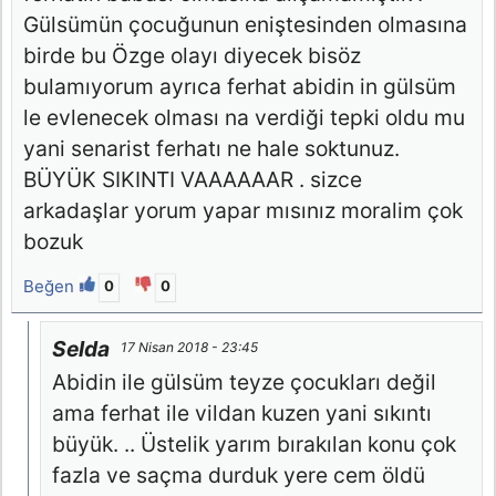
Gülsümün çocuğunun eniştesinden olmasına
birde bu Özge olayı diyecek bisöz
bulamıyorum ayrıca ferhat abidin in gülsüm
le evlenecek olması na verdiği tepki oldu mu
yani senarist ferhatı ne hale soktunuz.
BÜYÜK SIKINTI VAAAAAAR . sizce
arkadaşlar yorum yapar mısınız moralim çok
bozuk
Beğen
0
0
Selda
17 Nisan 2018 - 23:45
Abidin ile gülsüm teyze çocukları değil
ama ferhat ile vildan kuzen yani sıkıntı
büyük. .. Üstelik yarım bırakılan konu çok
fazla ve saçma durduk yere cem öldü