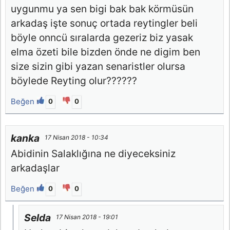
uygunmu ya sen bigi bak bak körmüsün
arkadaş işte sonuç ortada reytingler beli
böyle onncü sıralarda gezeriz biz yasak
elma özeti bile bizden önde ne digim ben
size sizin gibi yazan senaristler olursa
böylede Reyting olur??????
Beğen
0
0
kanka
17 Nisan 2018 - 10:34
Abidinin Salaklığına ne diyeceksiniz
arkadaşlar
Beğen
0
0
Selda
17 Nisan 2018 - 19:01