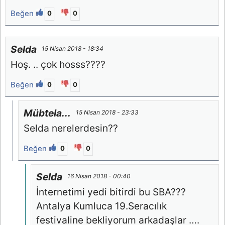
Beğen
0
0
Selda
15 Nisan 2018 - 18:34
Hoş. .. çok hosss????
Beğen
0
0
Mübtela...
15 Nisan 2018 - 23:33
Selda nerelerdesin??
Beğen
0
0
Selda
16 Nisan 2018 - 00:40
İnternetimi yedi bitirdi bu SBA???
Antalya Kumluca 19.Seracılık
festivaline bekliyorum arkadaşlar ….