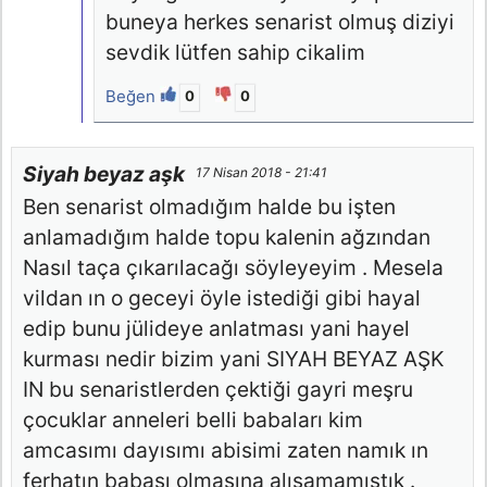
buneya herkes senarist olmuş diziyi
sevdik lütfen sahip cikalim
Beğen
0
0
Siyah beyaz aşk
17 Nisan 2018 - 21:41
Ben senarist olmadığım halde bu işten
anlamadığım halde topu kalenin ağzından
Nasıl taça çıkarılacağı söyleyeyim . Mesela
vildan ın o geceyi öyle istediği gibi hayal
edip bunu jülideye anlatması yani hayel
kurması nedir bizim yani SIYAH BEYAZ AŞK
IN bu senaristlerden çektiği gayri meşru
çocuklar anneleri belli babaları kim
amcasımı dayısımı abisimi zaten namık ın
ferhatın babası olmasına alışamamıştık .