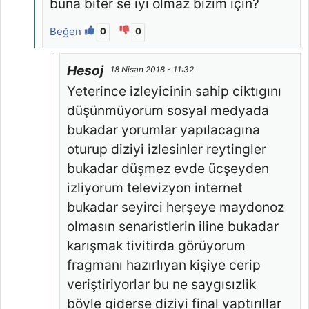
buna biter se iyi olmaz bizim için?
Beğen
0
0
Hesoj
18 Nisan 2018 - 11:32
Yeterince izleyicinin sahip ciktıgını
düşünmüyorum sosyal medyada
bukadar yorumlar yapılacagına
oturup diziyi izlesinler reytingler
bukadar düşmez evde ücşeyden
izliyorum televizyon internet
bukadar seyirci herşeye maydonoz
olmasın senaristlerin iline bukadar
karışmak tivitirda görüyorum
fragmanı hazırlıyan kişiye cerip
veriştiriyorlar bu ne saygısızlik
böyle giderse diziyi final yaptırıllar