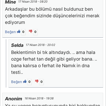
Mine
17 Nisan 2018 - 08:20
Arkadaşlar bu bölümü nasıl buldunuz ben
çok beğendim sizinde düşüncelerinizi merak
ediyorum
Beğen
0
0
Selda
17 Nisan 2018 - 20:02
Beklentimin bi tık altındaydı. .. ama hala
ozge ferhat tan değil gibi geliyor bana. ..
bana kalırsa o ferhat ile Namık in dna
testi..
Beğen
0
0
Anonim
16 Nisan 2018 - 19:38
Ya su yegen bozuntusununda biri hakkundan