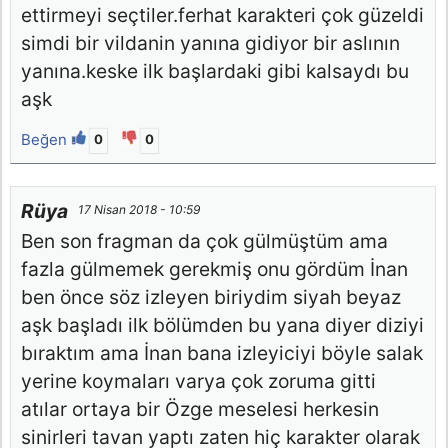
ettirmeyi seçtiler.ferhat karakteri çok güzeldi
simdi bir vildanin yanına gidiyor bir aslının
yanına.keske ilk başlardaki gibi kalsaydı bu
aşk
Beğen
0
0
Rüya
17 Nisan 2018 - 10:59
Ben son fragman da çok gülmüştüm ama
fazla gülmemek gerekmiş onu gördüm İnan
ben önce söz izleyen biriydim siyah beyaz
aşk başladı ilk bölümden bu yana diyer diziyi
bıraktım ama İnan bana izleyiciyi böyle salak
yerine koymaları varya çok zoruma gitti
atılar ortaya bir Özge meselesi herkesin
sinirleri tavan yaptı zaten hiç karakter olarak