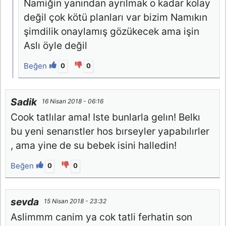
Namiğin yanından ayrılmak o kadar kolay
değil çok kötü planları var bizim Namıkın
şimdilik onaylamış gözükecek ama işin
Aslı öyle değil
Beğen
0
0
Sadik
16 Nisan 2018 - 06:16
Cook tatlılar ama! Iste bunlarla gelın! Belkı
bu yeni senarıstler hos bırseyler yapabılırler
, ama yine de su bebek isini halledin!
Beğen
0
0
sevda
15 Nisan 2018 - 23:32
Aslimmm canim ya cok tatli ferhatin son