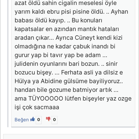
azat öldü sahin cigalin meselesi öyle
yarım kaldı ebru pisi pisine öldü. .. Ayhan
babası öldü kayıp. .. Bu konuları
kapatsalar en azından mantık hataları
aradan çıkar… Ayrıca Cüneyt kendi kizi
olmadığına ne kadar çabuk inandı bi
gurur yap bi tavır yap be adam …
julidenin oyunlarını bari bozun. .. sinir
bozucu bişey. … Ferhata asli ya dilsiz e
Hülya ya Abidine gülsüme bayiliyoruz..
handan bile gozume batmiyor artık …
ama TÜYOOOOO lütfen bişeyler yaz ozge
işi çok sacmaaa
Beğen
0
0