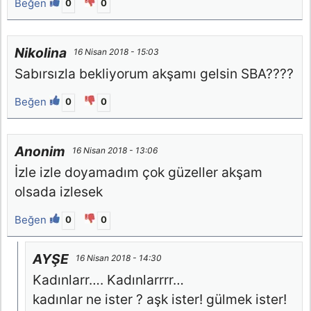
Beğen
0
0
Nikolina
16 Nisan 2018 - 15:03
Sabırsızla bekliyorum akşamı gelsin SBA????
Beğen
0
0
Anonim
16 Nisan 2018 - 13:06
İzle izle doyamadım çok güzeller akşam
olsada izlesek
Beğen
0
0
AYŞE
16 Nisan 2018 - 14:30
Kadınlarr…. Kadınlarrrr…
kadınlar ne ister ? aşk ister! gülmek ister!