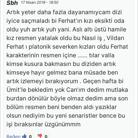
Sbh
17 Nisan 2018 - 18:50
Artık yeter daha fazla dayanamıycam dizi
iyice saçmaladı bi Ferhat’ın kızı eksikti oda
oldu yuh artık yuh yani. Aslı altı üstü hamile
kız resmen yatalak oldu bu Nasıl iş , Vildan
Ferhat ı platonik severken kızları oldu Ferhat
karakterinin resmen içine …… tılar valla
kimse kusura bakmasın bu diziden artık
kimseye hayır gelmez bana müsade ben
artık izlemeyi bırakıyorum . Geçen hafta bi
Ümit’le bekledim yok Can’ım dedim mutlaka
burdan dönülür böyle olmaz dedim ama son
bölüm resmen beni benden aldı yazıklar
olsun nediyim bu yeni senaristler bence bu
işi bıraksınlar üzgünümmm
Beğen
0
0