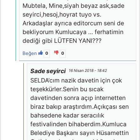
Mubtela, Mine,siyah beyaz ask,sade
seyirci,hesoj,hoyrat tuyo vs.
Arkadaşlar ayrıca editorcum seni de
bekliyorum Kumlucaya … ferhatimin
dediği gibi LÜTFEN YANI???
Beğen
0
0
Sade seyirci
16 Nisan 2018 - 18:42
SELDA’cım nazik davetin için çok
teşekkürler.Senin bu sıcak
davetinden sonra açıp internetten
biraz bakıp araştırdım.Açıkçası sen
bahsedene kadar seracılık
festivalinden bihaberdim.Kumluca
Belediye Başkanı sayın Hüsamettin