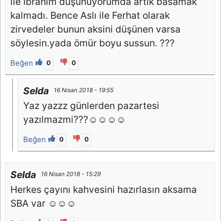
ile İbrahim düşünüyorumda artık basamak
kalmadı. Bence Aslı ile Ferhat olarak
zirvedeler bunun aksini düşünen varsa
söylesin.yada ömür boyu sussun. ???
Beğen
0
0
Selda
16 Nisan 2018 - 19:55
Yaz yazzz günlerden pazartesi
yazılmazmi???☺☺☺☺
Beğen
0
0
Selda
16 Nisan 2018 - 15:29
Herkes çayını kahvesini hazırlasın aksama
SBA var ☺☺☺