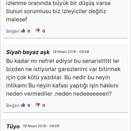
izlenme oranında büyük bir düşüş varsa
bunun sorumlusu biz izleyiciler değiliz
malesef
Beğen
0
0
Siyah beyaz aşk
18 Nisan 2018 - 09:48
Bu kadar mı nefret ediyor bu senaristtttt ler
bizden ne istiyorlar garezlerimi var bitirmek
için çok kötü yazdılar. Bu nedir bu neyin
intikamı Bu neyin kafası yaptığı işin hakkını
neden vermediler .neden nedeeeeeeen?
Beğen
0
0
Tüyo
18 Nisan 2018 - 09:08