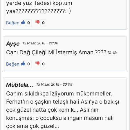
yerde yuz ifadesi koptum
yaa?????????????????:-)
Beğen
0
0
Ayşe
15 Nisan 2018 - 22:30
Canı Dağ Çileği Mi İstermiş Aman ????☺️☺️
Beğen
0
0
Mübtela...
15 Nisan 2018 - 20:08
Canım sıkıldıkça izliyorum mükemmeller.
Ferhat’ın o şaşkın telaşlı hali Aslı’ya o bakışı
çok güzel hatta çok komik… Aslı’nın
konuşması o çocuksu alıngan masum hali
çok ama çok güzel…