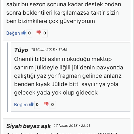
sabır bu sezon sonuna kadar destek ondan
sonra beklentileri karşılamazsa taktir sizin
ben bizimkilere çok güveniyorum
Beğen
0
0
Tüyo
18 Nisan 2018 - 11:45
Önemli bilği aslının okuduğu mektup
sanırım jülideyle ilğili jülidenin pavyonda
çalıştığı yazıyor fragman gelince anlarız
benden kıyak Jülide bitti sayılır ya yola
gelecek yada yok olup gidecek
Beğen
0
0
Siyah beyaz aşk
17 Nisan 2018 - 22:41