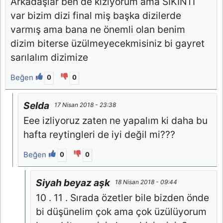
Arkadaşlar ben de kızıyorum ama SIKINTI
var bizim dizi final miş başka dizilerde
varmış ama bana ne önemli olan benim
dizim biterse üzülmeyecekmisiniz bi gayret
sarılalım dizimize
Beğen
0
0
Selda
17 Nisan 2018 - 23:38
Eee izliyoruz zaten ne yapalım ki daha bu
hafta reytingleri de iyi değil mi???
Beğen
0
0
Siyah beyaz aşk
18 Nisan 2018 - 09:44
10 . 11 . Sırada özetler bile bizden önde
bi düşünelim çok ama çok üzülüyorum