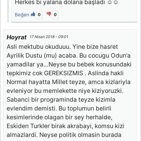
Herkes bi yalana dolana başladı ☺☺
Beğen
0
0
Hoyrat
17 Nisan 2018 - 09:01
Asli mektubu okuduuu. Yine bize hasret
Ayrilik Dustu (mu) acaba. Bu cocugu Odun’a
yamadilar ya…Neyse bu bebek konusundaki
tepkimiz cok GEREKSIZMIS . Aslinda hakli
Normal hayatta Millet teyze, amca kizlariyla
evleniyor bu memlekette niye kiziyoruzki.
Sabanci bir programinda teyze kizimla
evlendim demisti. Bu toplumun belirli
kesimlerinde olagan bir sey herhalde,
Eskiden Turkler birak akrabayi, komsu kizi
almazlardi. Neyse politik olmasin burada