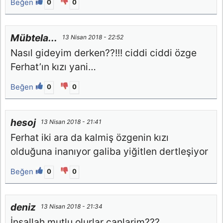
Beğen
0
0
Mübtela...
13 Nisan 2018 - 22:52
Nasıl gideyim derken??!!! ciddi ciddi özge
Ferhat’ın kızı yani…
Beğen
0
0
hesoj
13 Nisan 2018 - 21:41
Ferhat iki ara da kalmiş özgenin kızı
olduğuna inanıyor galiba yiğitlen dertleşiyor
Beğen
0
0
deniz
13 Nisan 2018 - 21:34
İnsallah mutlu olurlar canlarim???