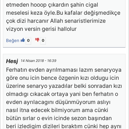
etmeden hooop çıkardın şahin cigal
meselesi keza öyle.Bu kafalar değişmedikçe
çok dizi harcanır Allah senaristlerimize
vizyon versin gerisi hallolur
Beğen
0
0
Hesj
14 Nisan 2018 - 16:39
Ferhatın evden ayrılmaması lazım senaryoya
göre onu icin bence özgenin kızı oldugu icin
üzerine senaryo yazadılar belki sonradan kızı
olmadıgı cıkacak ortaya yani ben ferhatın o
evden ayrılacagını düşünmüyorum aslıyı
nasıl itna edecek bilmiyorum ama cünki
bütün sırlar o evin icinde sezon başından
beri izledigim dizileri bıraktım cünki hep aynı