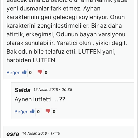
yeni dusmanlar fark etmez. Ayhan
karakterinin geri gelecegi soyleniyor. Onun
karakterini zenginlestirmeliler. Bir az daha
afirtik, erkegimsi, Odunun bayan varsiyonu
olarak sunulabilir. Yaratici olun , yikici degil.
Bak odun bile telafuz etti. LUTFEN yani,
harbiden LUTFEN
Beğen
0
0
Selda
15 Nisan 2018 - 00:35
Aynen lutfetti ….??
Beğen
0
0
esra
14 Nisan 2018 - 17:49