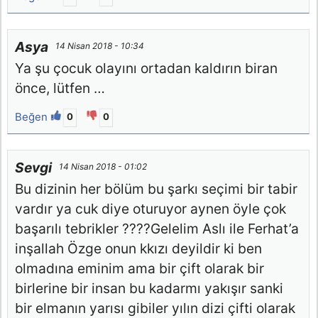
Asya
14 Nisan 2018 - 10:34
Ya şu çocuk olayını ortadan kaldırın biran
önce, lütfen …
Beğen
0
0
Sevgi
14 Nisan 2018 - 01:02
Bu dizinin her bölüm bu şarkı seçimi bir tabir
vardır ya cuk diye oturuyor aynen öyle çok
başarılı tebrikler ????Gelelim Aslı ile Ferhat’a
inşallah Özge onun kkızı deyildir ki ben
olmadına eminim ama bir çift olarak bir
birlerine bir insan bu kadarmı yakışır sanki
bir elmanın yarısı gibiler yılın dizi çifti olarak