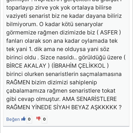
toparlayıp zirve yok yok ortalaya bilirse
vaziyeti senarist biz ne kadar dayana biliriz
bilmiyorum. O kadar kötü senaryolar
görmemize rağmen dizimizde biz ( ASFER )
fanları olarak son ana kadar oylamada tek
tek yani 1. dik ama ne olduysa yani söz
birinci oldu . Sizce nasıldı.. görüldüğü üzere (
BİRCE AKALAY ) (İBRAHİM ÇELİKKOL )
birinci olurken senaristlerin saçmalamasına
RAĞMEN bizim dizimizi sahiplenip
çabalamamıza rağmen senaristlere tokat
gibi cevap olmuştur. AMA SENARİSTLERE
RAĞMEN YİNEDE SİYAH BEYAZ AŞKKKKK ?
Beğen
0
0