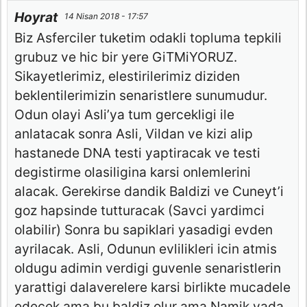
Hoyrat
14 Nisan 2018 - 17:57
Biz Asferciler tuketim odakli topluma tepkili
grubuz ve hic bir yere GiTMiYORUZ.
Sikayetlerimiz, elestirilerimiz diziden
beklentilerimizin senaristlere sunumudur.
Odun olayi Asli’ya tum gercekligi ile
anlatacak sonra Asli, Vildan ve kizi alip
hastanede DNA testi yaptiracak ve testi
degistirme olasiligina karsi onlemlerini
alacak. Gerekirse dandik Baldizi ve Cuneyt’i
goz hapsinde tutturacak (Savci yardimci
olabilir) Sonra bu sapiklari yasadigi evden
ayrilacak. Asli, Odunun evlilikleri icin atmis
oldugu adimin verdigi guvenle senaristlerin
yarattigi dalaverelere karsi birlikte mucadele
edecek ama bu baldiz olur ama Namik yada