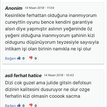
Anonim
14 Nisan 2018 - 11:04
Kesinlikle ferhattan olduğuna inanmıyorum
cuneyttin oyunu bence kendini garantiye
alsın diye yapmıştır aslının yeğeninde öz
yeğeni olduğuna inanmıyorum şahinin kizi
oldugunu düşünüyorum teyzesiyle sayısıyla
intikam işi olan birinin namıkla ne işi olur
Beğen
0
0
asli ferhat hatice
14 Nisan 2018 - 10:43
Dizi cok guzel ama julide gitsin defolsun
dizinin kalitesini dusuruyor ne olur ozge
ferhatin kizi olmasin cooook sacma
Beğen
0
0