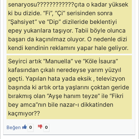
senaryosu????????????çıta o kadar yüksek
ki bu dizide. “Fi”, “Çi” serisinden sonra
“Şahsiyet” ve “Dip” dizileride beklentiyi
epey yukarılara taşıyor. Tabii böyle olunca
başarı da kaçınılmaz oluyor. O nedenle dizi
kendi kendinin reklamını yapar hale geliyor.
Seyirci artık “Manuella” ve “Köle İsaura”
kafasından çıkalı neredeyse yarım yüzyıl
geçti. Yapılan hata yada eksik , televizyon
başında ki artık orta yaşlarını çoktan geride
bırakmış olan “Ayşe hanım teyze” ile “Fikri
bey amca”nın bile nazar-ı dikkatinden
kaçmıyor??
Beğen
0
0