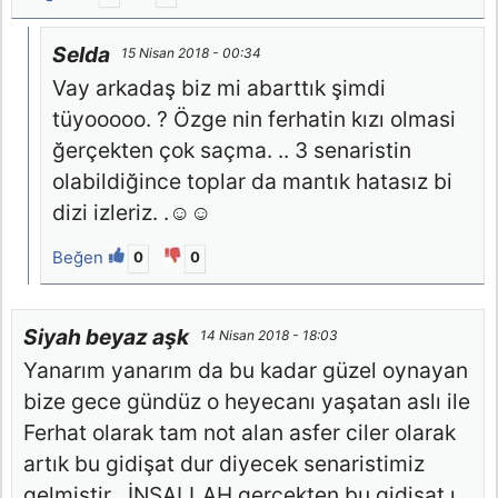
Selda
15 Nisan 2018 - 00:34
Vay arkadaş biz mi abarttık şimdi
tüyooooo. ? Özge nin ferhatin kızı olmasi
ğerçekten çok saçma. .. 3 senaristin
olabildiğince toplar da mantık hatasız bi
dizi izleriz. .☺☺
Beğen
0
0
Siyah beyaz aşk
14 Nisan 2018 - 18:03
Yanarım yanarım da bu kadar güzel oynayan
bize gece gündüz o heyecanı yaşatan aslı ile
Ferhat olarak tam not alan asfer ciler olarak
artık bu gidişat dur diyecek senaristimiz
gelmiştir . İNŞALLAH gerçekten bu gidişat ı