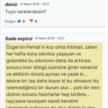
deniz
14 Nisan 2018 - 15:27
Tuyo nerelerdesin?
Beğen
0
0
Sade seyirci
14 Nisan 2018 - 13:27
Özge’nin Ferhat’ın kızı olma ihtimali, zaten
her hafta konu sıkıntısı yaşayan ve
giderekte bu sıkıntının daha da artması
sonucu kısır döngü içerisine giren senarist
ve ekibinin önünü açmaz ne yazık ki…
aksine bir taş daha koyar ki bu olmasını hiç
istemediğimiz bir durum olur… yani bir nevi
dizinin sonunu hazırlarlar hep birlikte…
naçizane tavsiyem kendi kendimi
yinelemek pahasına da olsa dizide ki ana