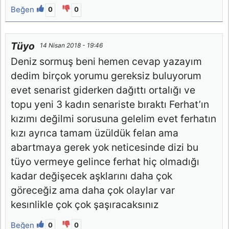
Beğen
0
0
Tüyo
14 Nisan 2018 - 19:46
Deniz sormuş beni hemen cevap yazayım
dedim birçok yorumu gereksiz buluyorum
evet senarist giderken dağıttı ortalığı ve
topu yeni 3 kadın senariste bıraktı Ferhat’ın
kızımı değilmi sorusuna gelelim evet ferhatın
kızı ayrıca tamam üzüldük felan ama
abartmaya gerek yok neticesinde dizi bu
tüyo vermeye gelince ferhat hiç olmadığı
kadar değişecek aşklarını daha çok
göreceğiz ama daha çok olaylar var
kesınlikle çok çok şaşıracaksınız
Beğen
0
0