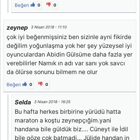
Beğen
0
0
zeynep
3 Nisan 2018 - 11:10
çok iyi beğenmişsiniz ben sizinle ayni fikirde
değilim yoğunlaşma yok her şey yüzeysel iyi
oyunculardan Abidin Gülsüme daha fazla yer
verebilirler Namık ın adı var sanı yok savcı
da ölürse sonunu bilmem ne olur
Beğen
0
0
Selda
3 Nisan 2018 - 16:25
Bu hafta herkes birbirine yürüdü hatta
maraton a koştu zeynepçığim.yani
handana bile güldük biz…. Cüneyt ile İdil
bile göze çok batmadi… Jülide handan in