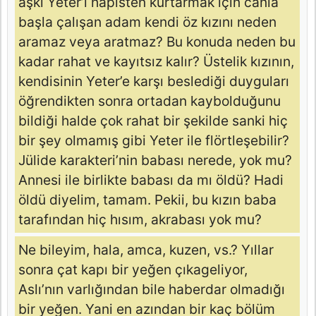
aşkı Yeter’i hapisten kurtarmak için canla
başla çalışan adam kendi öz kızını neden
aramaz veya aratmaz? Bu konuda neden bu
kadar rahat ve kayıtsız kalır? Üstelik kızının,
kendisinin Yeter’e karşı beslediği duyguları
öğrendikten sonra ortadan kaybolduğunu
bildiği halde çok rahat bir şekilde sanki hiç
bir şey olmamış gibi Yeter ile flörtleşebilir?
Jülide karakteri’nin babası nerede, yok mu?
Annesi ile birlikte babası da mı öldü? Hadi
öldü diyelim, tamam. Pekii, bu kızın baba
tarafından hiç hısım, akrabası yok mu?
Ne bileyim, hala, amca, kuzen, vs.? Yıllar
sonra çat kapı bir yeğen çıkageliyor,
Aslı’nın varlığından bile haberdar olmadığı
bir yeğen. Yani en azından bir kaç bölüm