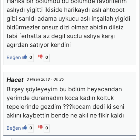
Harika bir bölümdü bü bölümde favorilerim
aslıydı yigitti ikiside harikaydı aslı ahtopot
gibi sarıldı adama uykucu aslı inşallah yigidi
öldürmezler onsuz dizi olmaz abidin dilsiz
tabi ferhatta az degil suclu aslıya karşı
agırdan satıyor kendini
Beğen
0
0
Hacet
3 Nisan 2018 - 00:25
Birşey şöyleyeyim bu bölüm heyacandan
yerimde duramadım koca kadın koltuk
tepelerinde gezdim ???kocam dedi ki seni
aklını kaybettin bende ne akıl ne fikir kaldı
Beğen
0
0