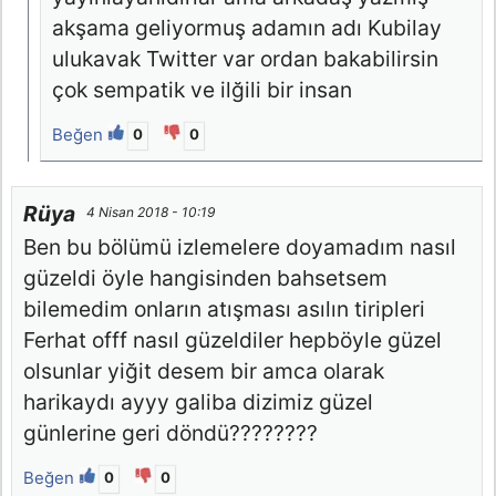
akşama geliyormuş adamın adı Kubilay
ulukavak Twitter var ordan bakabilirsin
çok sempatik ve ilğili bir insan
Beğen
0
0
Rüya
4 Nisan 2018 - 10:19
Ben bu bölümü izlemelere doyamadım nasıl
güzeldi öyle hangisinden bahsetsem
bilemedim onların atışması asılın tiripleri
Ferhat offf nasıl güzeldiler hepböyle güzel
olsunlar yiğit desem bir amca olarak
harikaydı ayyy galiba dizimiz güzel
günlerine geri döndü????????
Beğen
0
0