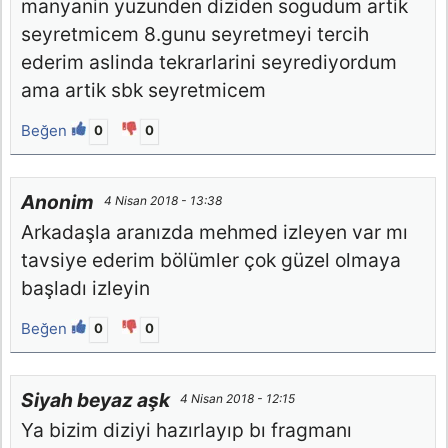
manyanin yuzunden diziden sogudum artik
seyretmicem 8.gunu seyretmeyi tercih
ederim aslinda tekrarlarini seyrediyordum
ama artik sbk seyretmicem
Beğen
0
0
Anonim
4 Nisan 2018 - 13:38
Arkadaşla aranızda mehmed izleyen var mı
tavsiye ederim bölümler çok güzel olmaya
başladı izleyin
Beğen
0
0
Siyah beyaz aşk
4 Nisan 2018 - 12:15
Ya bizim diziyi hazırlayıp bı fragmanı