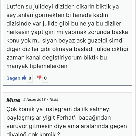
Lutfen su julideyi diziden cikarin biktik ya
seytanlari gormekten bi tanede kadin
dizisinde var julide gibi bu ne ya bu diziler
herkesin yaptigini mi yapmak zorunda baska
konu yok mu siyah beyaz ask guzeldi simdi
diger diziler gibi olmaya basladi julide ciktigi
zaman kanal degistiriyorum biktik bu
manyak tiplemelerden
Beğen
0
0
Mine
2 Nisan 2018 - 19:55
Çok komik ya instegram da ilk sahneyi
paylaşmışlar yiğit Ferhat’ı bacağından
vuruyor gitmesin diye ama aralarında geçen
diyaloğ çok komik ?