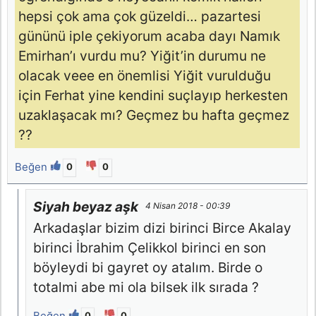
hepsi çok ama çok güzeldi… pazartesi
gününü iple çekiyorum acaba dayı Namık
Emirhan’ı vurdu mu? Yiğit’in durumu ne
olacak veee en önemlisi Yiğit vurulduğu
için Ferhat yine kendini suçlayıp herkesten
uzaklaşacak mı? Geçmez bu hafta geçmez
??
Beğen
0
0
Siyah beyaz aşk
4 Nisan 2018 - 00:39
Arkadaşlar bizim dizi birinci Birce Akalay
birinci İbrahim Çelikkol birinci en son
böyleydi bi gayret oy atalım. Birde o
totalmi abe mi ola bilsek ilk sırada ?
Beğen
0
0