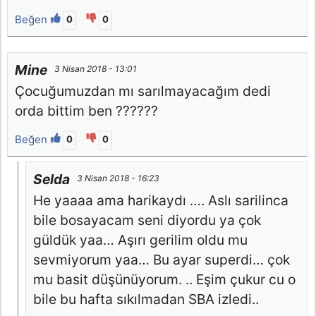
Beğen
0
0
Mine
3 Nisan 2018 - 13:01
Çocuğumuzdan mı sarılmayacağım dedi
orda bittim ben ??????
Beğen
0
0
Selda
3 Nisan 2018 - 16:23
He yaaaa ama harikaydı …. Aslı sarilinca
bile bosayacam seni diyordu ya çok
güldük yaa… Aşırı gerilim oldu mu
sevmiyorum yaa… Bu ayar superdi… çok
mu basit düşünüyorum. .. Eşim çukur cu o
bile bu hafta sıkılmadan SBA izledi..