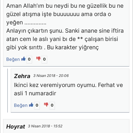
Aman Allah’ım bu neydi bu ne güzellik bu ne
güzel atışma işte buuuuuuu ama orda o
yeğen …………..
Anlayın çıkartın şunu. Sanki anane sine iftira
atan cem le aslı yani bı de ** çalışan birisi
gibi yok sırıttı . Bu karakter yiğrenç
Beğen
0
0
Zehra
3 Nisan 2018 - 20:06
Ikinci kez veremiyorum oyumu. Ferhat ve
asli 1 numaradir
Beğen
0
0
Hoyrat
3 Nisan 2018 - 15:52