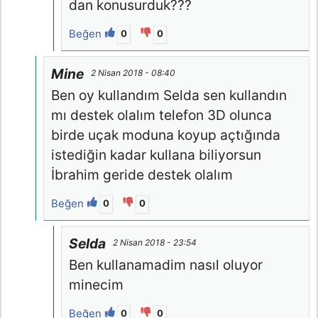
dan konusurduk???
Beğen
0
0
Mine
2 Nisan 2018 - 08:40
Ben oy kullandım Selda sen kullandın
mı destek olalım telefon 3D olunca
birde uçak moduna koyup açtığında
istediğin kadar kullana biliyorsun
İbrahim geride destek olalım
Beğen
0
0
Selda
2 Nisan 2018 - 23:54
Ben kullanamadim nasıl oluyor
minecim
Beğen
0
0