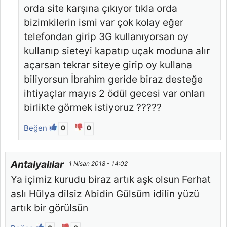
orda site karşına çıkıyor tıkla orda
bizimkilerin ismi var çok kolay eğer
telefondan girip 3G kullanıyorsan oy
kullanıp sieteyi kapatıp uçak moduna alır
açarsan tekrar siteye girip oy kullana
biliyorsun İbrahim geride biraz desteğe
ihtiyaçlar mayıs 2 ödül gecesi var onları
birlikte görmek istiyoruz ?????
Beğen
0
0
Antalyalılar
1 Nisan 2018 - 14:02
Ya içimiz kurudu biraz artık aşk olsun Ferhat
aslı Hülya dilsiz Abidin Gülsüm idilin yüzü
artık bir görülsün