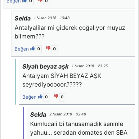
Beğen
0
0
Selda
1 Nisan 2018 - 19:48
Antalyalilar mi giderek çoğalıyor muyuz
bilmem???
Beğen
0
0
Siyah beyaz aşk
1 Nisan 2018 - 23:25
Antalyam SİYAH BEYAZ AŞK
seyrediyooooor.?????
Beğen
0
0
Selda
2 Nisan 2018 - 02:48
Kumlucali bi tanusamadik seninle
yahuu… seradan domates den SBA