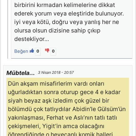
birbirini kırmadan kelimelerine dikkat
ederek yorum veya eleştiride bulunuyor.
iyi veya kötü, doğru veya yanlış her ne
olursa olsun dizisine sahip çıkıp
destekliyor…
Beğen
0
0
Mübtela...
3 Nisan 2018 - 20:57
Dün akşam misafirlerim vardı onları
uğurladıktan sonra oturup gece 4 e kadar
siyah beyaz aşk izledim çok güzel bir
bölümdü çok tatlıydılar Abidin’le Gülsüm’ün
yakınlaşması, Ferhat ve Aslı’nın tatlı tatlı
çekişmeleri, Yigit’in amca olacağını
öğrendiğinde o heyecanlı komik halleri