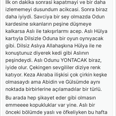
Ilk on dakika sonrasi kapatmayi ve bir daha
izlememeyi dusundum acikcasi. Sonra biraz
daha iyiydi. Savciya bir sey olmazda Odun
kardesine sıkanların peşine düşmeye
kalkarsa Aslı ile takışırlarmı acep. Aslı Hülya
kartıyla Dilsizle Oduna bir oyun oynıyacak
gibi. Dilsiz Aslıya Allahaşkına Hülya ile ne
konuştunuz diyerek kedi gibi Aslının
peşindeydi. Aslı Odunu YONTACAK biraz,
iyide olur. Çekingen sevgililer diziye renk
katıyor. Keza Akraba ilişkisi çok çirkin keşke
olmasaydı ama Abidin ve Gülsümde aynı
noktada birbirlerine açılamadılar bir türlü.
Bu arada hep şikayet eder gibi olmasın
emmeeee kopukluklar var yine. Aslı bir
önceki bölümde yaslı ve öfkeliyken bu hafta