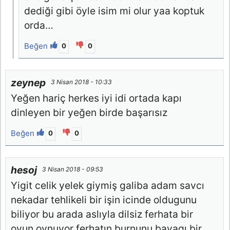
dediği gibi öyle isim mi olur yaa koptuk
orda…
Beğen
0
0
zeynep
3 Nisan 2018 - 10:33
Yeğen hariç herkes iyi idi ortada kapı
dinleyen bir yeğen birde başarısız
Beğen
0
0
hesoj
3 Nisan 2018 - 09:53
Yigit celik yelek giymiş galiba adam savcı
nekadar tehlikeli bir işin icinde oldugunu
biliyor bu arada aslıyla dilsiz ferhata bir
oyun oynuyor ferhatın burnunu bayagı bir