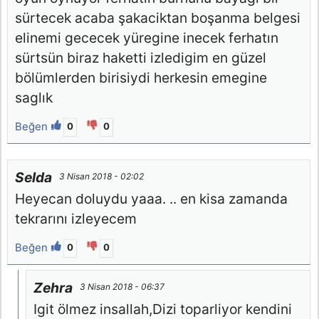
sürtecek acaba şakaciktan boşanma belgesi
elinemi gececek yüregine inecek ferhatın
sürtsün biraz haketti izledigim en güzel
bölümlerden birisiydi herkesin emegine
saglık
Beğen
0
0
Selda
3 Nisan 2018 - 02:02
Heyecan doluydu yaaa. .. en kisa zamanda
tekrarını izleyecem
Beğen
0
0
Zehra
3 Nisan 2018 - 06:37
Igit ölmez insallah,Dizi toparliyor kendini