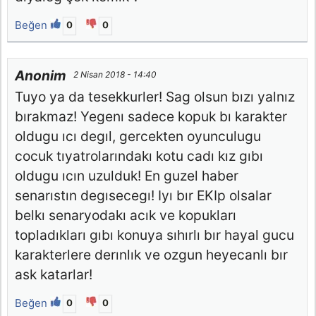
Beğen
0
0
Anonim
2 Nisan 2018 - 14:40
Tuyo ya da tesekkurler! Sag olsun bızı yalnız
bırakmaz! Yegenı sadece kopuk bı karakter
oldugu ıcı degıl, gercekten oyunculugu
cocuk tıyatrolarındakı kotu cadı kız gıbı
oldugu ıcın uzulduk! En guzel haber
senarıstın degısecegı! Iyı bır EKIp olsalar
belkı senaryodakı acık ve kopukları
topladıkları gıbı konuya sıhırlı bır hayal gucu
karakterlere derınlık ve ozgun heyecanlı bır
ask katarlar!
Beğen
0
0