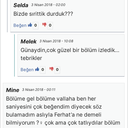
Selda
3 Nisan 2018 - 02:00
Bizde sırittik durduk???
Beğen
0
0
Melek
3 Nisan 2018 - 10:08
Günaydin,cok güzel bir bölüm izledik…
tebrikler
Beğen
0
0
Mine
3 Nisan 2018 - 00:11
Bölüme gel bölüme vallaha ben her
saniyesini çok beğendim diyecek söz
bulamadım aslıyla Ferhat’a ne demeli
bilmiyorum ?‍♀️ çok ama çok tatlıydılar bölüm