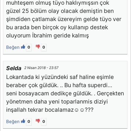
muhteşem olmuş tüyo haklıymışsın çok
güzel 25 bölüm olay olacak demiştin ben
şimdiden çatlamak üzereyim gelde tüyo ver
bu arada ben birçok oy kullanıp destek
oluyorum İbrahim geride kalmış
Beğen
0
0
Selda
2 Nisan 2018 - 23:57
Lokantada ki yüzündeki saf haline eşimle
beraber çok güldük. .. Bu hafta superdi…
seni bosayacam dedikçe güldük. . Gerçekten
yönetmen daha yeni toparlanmis diziyi
inşallah tekrar bocalamaz☺☺???
Beğen
0
0