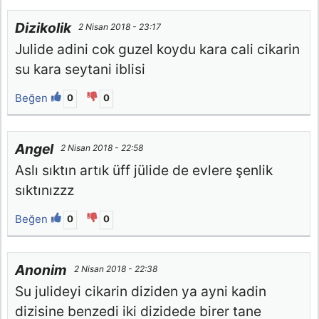
Dizikolik
2 Nisan 2018 - 23:17
Julide adini cok guzel koydu kara cali cikarin
su kara seytani iblisi
Beğen
0
0
Angel
2 Nisan 2018 - 22:58
Aslı sıktın artık üff jülide de evlere şenlik
sıktınızzz
Beğen
0
0
Anonim
2 Nisan 2018 - 22:38
Su julideyi cikarin diziden ya ayni kadin
dizisine benzedi iki dizidede birer tane