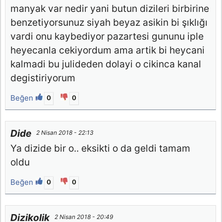
manyak var nedir yani butun dizileri birbirine
benzetiyorsunuz siyah beyaz asikin bi şıklığı
vardi onu kaybediyor pazartesi gununu iple
heyecanla cekiyordum ama artik bi heycani
kalmadi bu julideden dolayi o cikinca kanal
degistiriyorum
Beğen
0
0
Dide
2 Nisan 2018 - 22:13
Ya dizide bir o.. eksikti o da geldi tamam
oldu
Beğen
0
0
Dizikolik
2 Nisan 2018 - 20:49