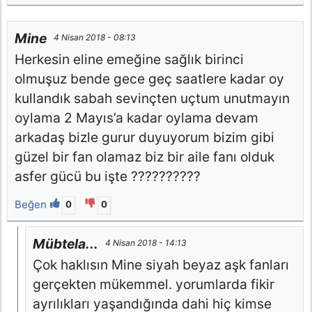
Mine
4 Nisan 2018 - 08:13
Herkesin eline emeğine sağlık birinci
olmuşuz bende gece geç saatlere kadar oy
kullandık sabah sevinçten uçtum unutmayın
oylama 2 Mayıs’a kadar oylama devam
arkadaş bizle gurur duyuyorum bizim gibi
güzel bir fan olamaz biz bir aile fanı olduk
asfer gücü bu işte ??????????
Beğen
0
0
Mübtela...
4 Nisan 2018 - 14:13
Çok haklısın Mine siyah beyaz aşk fanları
gerçekten mükemmel. yorumlarda fikir
ayrılıkları yaşandığında dahi hiç kimse