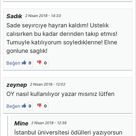
Sadık
2 Nisan 2018 - 14:33
Sade seyırcıye hayran kaldım! Ustelık
calısırken bu kadar derınden takıp etmıs!
Tumuyle katılıyorum soyledıklerıne! Elıne
gonlune saglık!
Beğen
0
0
zeynep
2 Nisan 2018 - 12:02
OY nasıl kullanılıyor yazar mısınız lütfen
Beğen
0
0
Mine
2 Nisan 2018 - 12:36
İstanbul üniversitesi ödülleri yazıyorsun