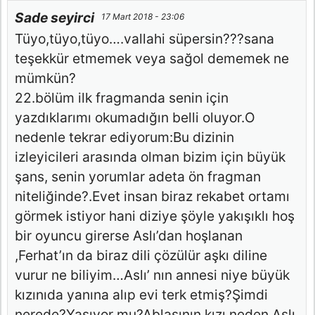
Sade seyirci
17 Mart 2018 - 23:06
Tüyo,tüyo,tüyo….vallahi süpersin???sana
teşekkür etmemek veya sağol dememek ne
mümkün?
22.bölüm ilk fragmanda senin için
yazdıklarımı okumadığın belli oluyor.O
nedenle tekrar ediyorum:Bu dizinin
izleyicileri arasında olman bizim için büyük
şans, senin yorumlar adeta ön fragman
niteliğinde?.Evet insan biraz rekabet ortamı
görmek istiyor hani diziye şöyle yakışıklı hoş
bir oyuncu girerse Aslı’dan hoşlanan
,Ferhat’ın da biraz dili çözülür aşkı diline
vurur ne biliyim…Aslı’ nın annesi niye büyük
kızınıda yanına alıp evi terk etmiş?Şimdi
nerede?Yaşıyor mu?Ablasının kızı neden Aslı