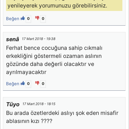
yenileyerek yorumunuzu görebilirsiniz.
Beğen
0
0
senâ
17 Mart 2018 - 19:38
Ferhat bence cocuğuna sahip cıkmalı
erkekliğini göstermeli ozaman aslının
gözünde daha değerli olacaktır ve
ayrılmayacaktır
Beğen
0
0
Tüyo
17 Mart 2018 - 18:15
Bu arada özetlerdeki aslıyı şok eden misafir
ablasının kızı ????