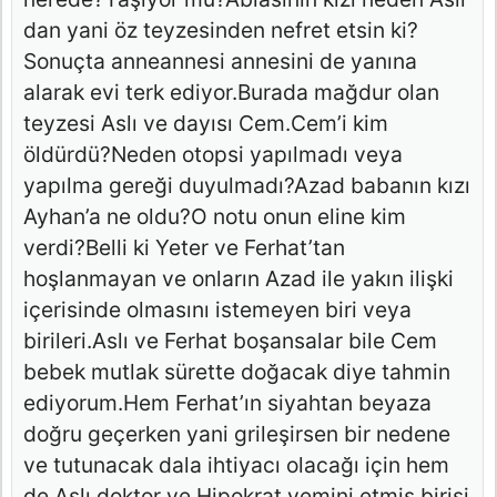
dan yani öz teyzesinden nefret etsin ki?
Sonuçta anneannesi annesini de yanına
alarak evi terk ediyor.Burada mağdur olan
teyzesi Aslı ve dayısı Cem.Cem’i kim
öldürdü?Neden otopsi yapılmadı veya
yapılma gereği duyulmadı?Azad babanın kızı
Ayhan’a ne oldu?O notu onun eline kim
verdi?Belli ki Yeter ve Ferhat’tan
hoşlanmayan ve onların Azad ile yakın ilişki
içerisinde olmasını istemeyen biri veya
birileri.Aslı ve Ferhat boşansalar bile Cem
bebek mutlak sürette doğacak diye tahmin
ediyorum.Hem Ferhat’ın siyahtan beyaza
doğru geçerken yani grileşirsen bir nedene
ve tutunacak dala ihtiyacı olacağı için hem
de Aslı doktor ve Hipokrat yemini etmiş birisi