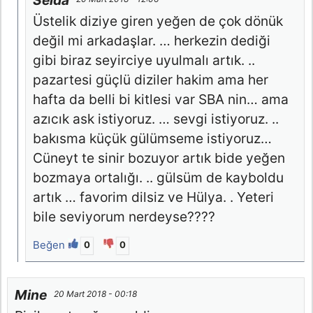
Selda
Üstelik diziye giren yeğen de çok dönük
değil mi arkadaşlar. … herkezin dediği
gibi biraz seyirciye uyulmalı artık. ..
pazartesi güçlü diziler hakim ama her
hafta da belli bi kitlesi var SBA nin… ama
azıcık ask istiyoruz. … sevgi istiyoruz. ..
bakısma küçük gülümseme istiyoruz…
Cüneyt te sinir bozuyor artık bide yeğen
bozmaya ortalığı. .. gülsüm de kayboldu
artık … favorim dilsiz ve Hülya. . Yeteri
bile seviyorum nerdeyse????
Beğen
0
0
Mine
20 Mart 2018 - 00:18