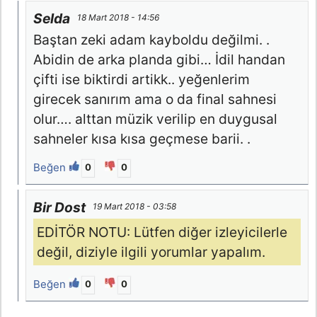
Selda
18 Mart 2018 - 14:56
Baştan zeki adam kayboldu değilmi. .
Abidin de arka planda gibi… İdil handan
çifti ise biktirdi artikk.. yeğenlerim
girecek sanırım ama o da final sahnesi
olur…. alttan müzik verilip en duygusal
sahneler kısa kısa geçmese barii. .
Beğen
0
0
Bir Dost
19 Mart 2018 - 03:58
EDİTÖR NOTU: Lütfen diğer izleyicilerle
değil, diziyle ilgili yorumlar yapalım.
Beğen
0
0