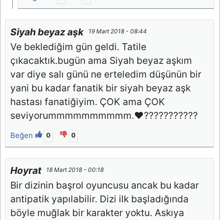
Siyah beyaz aşk
19 Mart 2018 - 08:44
Ve beklediğim gün geldi. Tatile
çıkacaktık.bugün ama Siyah beyaz aşkım
var diye salı günü ne erteledim düşünün bir
yani bu kadar fanatik bir siyah beyaz aşk
hastası fanatiğiyim. ÇOK ama ÇOK
seviyorummmmmmmmmm.❤️???????????
Beğen
0
0
Hoyrat
18 Mart 2018 - 00:18
Bir dizinin başrol oyuncusu ancak bu kadar
antipatik yapılabilir. Dizi ilk başladığında
böyle muğlak bir karakter yoktu. Askıya