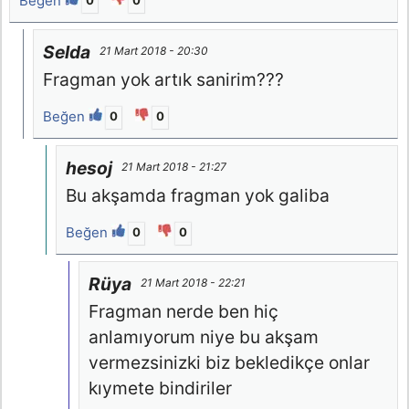
Beğen
0
0
Selda
21 Mart 2018 - 20:30
Fragman yok artık sanirim???
Beğen
0
0
hesoj
21 Mart 2018 - 21:27
Bu akşamda fragman yok galiba
Beğen
0
0
Rüya
21 Mart 2018 - 22:21
Fragman nerde ben hiç
anlamıyorum niye bu akşam
vermezsinizki biz bekledikçe onlar
kıymete bindiriler