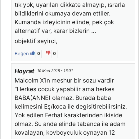
tık yok, uyarıları dikkate almayıp, ısrarla
bildiklerini okumaya devam ettiler.
Kumanda izleyicinin elinde, pek çok
alternatif var, karar bizlerin …
objektif seyirci,
Beğen
0
0
Hoyrat
19 Mart 2018 - 16:01
Malcolm X’in meshur bir sozu vardir
“Herkes cocuk yapabilir ama herkes
BABA(ANNE) olamaz. Burada baba
kelimesini Eş/koca ile degisitirebilirsiniz.
Yok edilen Ferhat karakterinden ikiside
olmaz. Su anda elinde tabanca ile adam
kovalayan, kovboyculuk oynayan 12