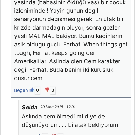
yasinda (babasinin öldüğü yas) bir cocuk
izleniminde ! Yayin gunun degil
senaryonun degismesi gerek. En ufak bir
krizde darmadagin oluyor, sonra gozler
yasli MAL MAL bakiyor. Bumu kadinlarin
asik oldugu guclu Ferhat. When things get
tough, Ferhat keeps going der
Amerikalilar. Aslinda olen Cem karakteri
degil Ferhat. Buda benim iki kurusluk
dusuncem
Beğen
0
0
Selda
20 Mart 2018 - 12:01
Aslında cem ölmedi mi diye de
düşünüyorum. … bi atak bekliyorum