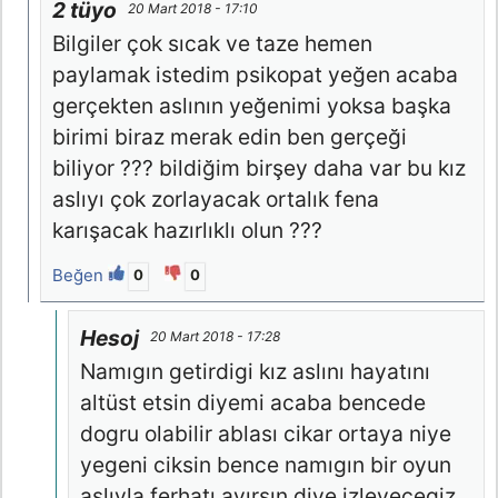
2 tüyo
20 Mart 2018 - 17:10
Bilgiler çok sıcak ve taze hemen
paylamak istedim psikopat yeğen acaba
gerçekten aslının yeğenimi yoksa başka
birimi biraz merak edin ben gerçeği
biliyor ??? bildiğim birşey daha var bu kız
aslıyı çok zorlayacak ortalık fena
karışacak hazırlıklı olun ???
Beğen
0
0
Hesoj
20 Mart 2018 - 17:28
Namıgın getirdigi kız aslını hayatını
altüst etsin diyemi acaba bencede
dogru olabilir ablası cikar ortaya niye
yegeni ciksin bence namıgın bir oyun
aslıyla ferhatı ayırsın diye izleyecegiz