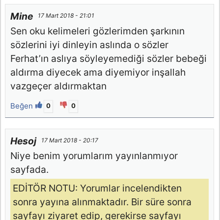
Mine
17 Mart 2018 - 21:01
Sen oku kelimeleri gözlerimden şarkının
sözlerini iyi dinleyin aslında o sözler
Ferhat’ın aslıya söyleyemediği sözler bebeği
aldırma diyecek ama diyemiyor inşallah
vazgeçer aldırmaktan
Beğen
0
0
Hesoj
17 Mart 2018 - 20:17
Niye benim yorumlarım yayınlanmıyor
sayfada.
EDİTÖR NOTU: Yorumlar incelendikten
sonra yayına alınmaktadır. Bir süre sonra
sayfayı ziyaret edip, gerekirse sayfayı