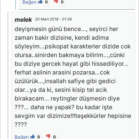
Beğen
0
0
melek
20 Mart 2018 - 01:26
deyişmesin günü bence…, seyirci her
zaman bakir dizisine, kendi adima
söyleyim…psikopat karakterler dizide cok
olursa..sinirden bakmaya bilirim…,cünki
bu diziye gercek hayat gibi hissediliyor…
ferhat aslinin arasini pozarsa…cok
üzülürük…,insallah safiye gibi gedici
olar…ya da ki, sesini kisip tel acik
birakacam… reytingler düşmesin diye
???… daha ne yapak? bu kadar işte
sevgim var dizimize!!!teşekkürler hepisine
????
Beğen
0
0