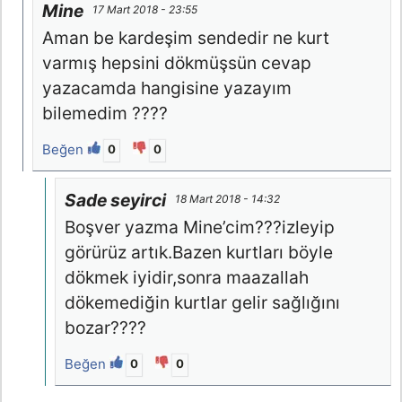
Mine
17 Mart 2018 - 23:55
Aman be kardeşim sendedir ne kurt
varmış hepsini dökmüşsün cevap
yazacamda hangisine yazayım
bilemedim ????
Beğen
0
0
Sade seyirci
18 Mart 2018 - 14:32
Boşver yazma Mine’cim???izleyip
görürüz artık.Bazen kurtları böyle
dökmek iyidir,sonra maazallah
dökemediğin kurtlar gelir sağlığını
bozar????
Beğen
0
0