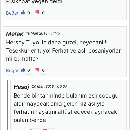
Pisikopat yeğen geldi
Beğen
0
0
Merak
19 Mart 2018 - 14:45
Hersey Tuyo ile daha guzel, heyecanli!
Tesekkurler tuyo! Ferhat ve asli bosaniyorlar
mi bu hafta?
Beğen
0
0
Hesoj
20 Mart 2018 - 00:09
Bende bir tahminde bulanım aslı cocugu
aldırmayacak ama gelen kiz aslıyla
ferhatın hayatını altüst edecek ayıracak
onları bence