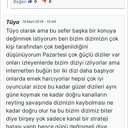
Beğen
0
0
Tüyo
19 Mart 2018 - 10:49
Tüyo olarak ama bu sefer başka bir konuya
değinmek istiyorum ben bizim dizimizin çok
kişi tarafından çok beğenildiğini
düşünüyorum Pazartesi çok ğüçlü diziler var
onları izleyenlerde bizim diziyi izliyorlar ama
internetten buğün bir iki dizi daha başlıyor
onlarda emek harcıyorlar hepsi çok iyi
oyuncular sizce bu kadar güzel dizileri aynı
güne koymak ne kadar doğru kanalların
reyting savaşında dizinizin kaybolması ne
kadar doğru olur ha bu bizim dizimiz biter
diye birşey yok sadece kanal bir strateji
hatası yaptı bence günü değişmeli diye