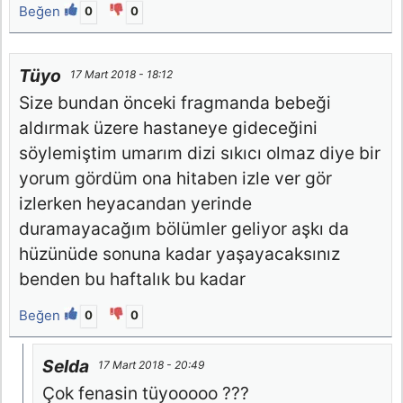
Beğen
0
0
Tüyo
17 Mart 2018 - 18:12
Size bundan önceki fragmanda bebeği
aldırmak üzere hastaneye gideceğini
söylemiştim umarım dizi sıkıcı olmaz diye bir
yorum gördüm ona hitaben izle ver gör
izlerken heyacandan yerinde
duramayacağım bölümler geliyor aşkı da
hüzünüde sonuna kadar yaşayacaksınız
benden bu haftalık bu kadar
Beğen
0
0
Selda
17 Mart 2018 - 20:49
Çok fenasin tüyooooo ???