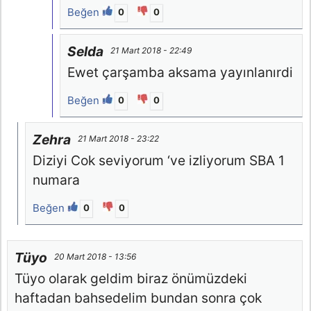
Beğen
0
0
Selda
21 Mart 2018 - 22:49
Ewet çarşamba aksama yayınlanırdi
Beğen
0
0
Zehra
21 Mart 2018 - 23:22
Diziyi Cok seviyorum ‘ve izliyorum SBA 1
numara
Beğen
0
0
Tüyo
20 Mart 2018 - 13:56
Tüyo olarak geldim biraz önümüzdeki
haftadan bahsedelim bundan sonra çok