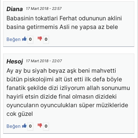
Diana
17 Mart 2018 - 22:57
Babasinin tokatlari Ferhat odununun aklini
basina getirmemis Asli ne yapsa az bele
Beğen
0
0
Hesoj
17 Mart 2018 - 22:07
Ay ay bu siyah beyaz aşk beni mahvetti
bütün piskolojimi alt üst etti ilk defa böyle
fanatik şekilde dizi izliyorum allah sonunumu
hayirli etsin dizide final olmasın dizideki
oyuncuların oyunculukları süper müzikleride
cok güzel
Beğen
0
0