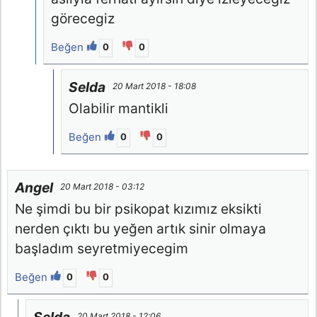
görecegiz
Beğen
0
0
Selda
20 Mart 2018 - 18:08
Olabilir mantikli
Beğen
0
0
Angel
20 Mart 2018 - 03:12
Ne şimdi bu bir psikopat kızımız eksikti
nerden çıktı bu yeğen artık sinir olmaya
başladım seyretmiyecegim
Beğen
0
0
20 Mart 2018 - 12:06