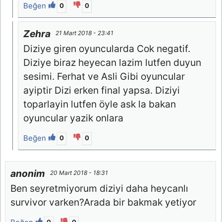
Beğen
0
0
Zehra
21 Mart 2018 - 23:41
Diziye giren oyuncularda Cok negatif.
Diziye biraz heyecan lazim lutfen duyun
sesimi. Ferhat ve Asli Gibi oyuncular
ayiptir Dizi erken final yapsa. Diziyi
toparlayin lutfen öyle ask la bakan
oyuncular yazik onlara
Beğen
0
0
anonim
20 Mart 2018 - 18:31
Ben seyretmiyorum diziyi daha heycanlı
survivor varken?Arada bir bakmak yetiyor