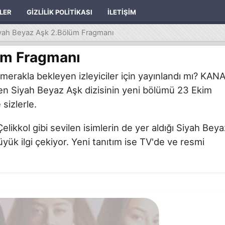
ILER
GIZLILIK POLITIKASI
İLETIŞIM
yah Beyaz Aşk 2.Bölüm Fragmanı
üm Fragmanı
merakla bekleyen izleyiciler için yayınlandı mı? KAN
en Siyah Beyaz Aşk dizisinin yeni bölümü 23 Ekim
sizlerle.
ikkol gibi sevilen isimlerin de yer aldığı Siyah Beya
üyük ilgi çekiyor. Yeni tanıtım ise TV'de ve resmi