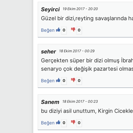
Seyirci
19 Ekim 2017 - 20:20
Güzel bir dizi,reyting savaşlarında h
Beğen
0
0
seher
18 Ekim 2017 - 00:29
Gerçekten süper bir dizi olmuş İbra
senaryo çok değişik pazartesi olmas
Beğen
0
0
Sanem
18 Ekim 2017 - 00:23
bu diziyi asil unuttum, Kirgin Cicekler
Beğen
0
0