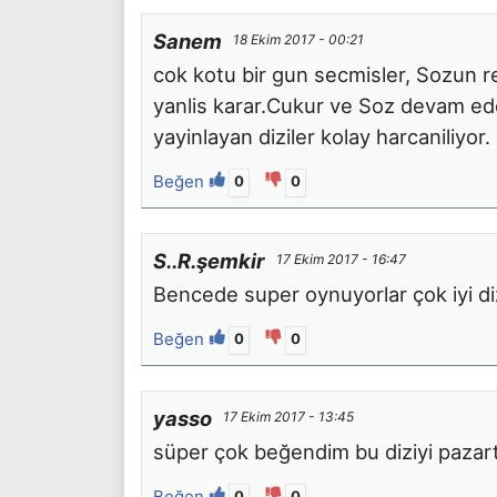
Sanem
18 Ekim 2017 - 00:21
cok kotu bir gun secmisler, Sozun rey
yanlis karar.Cukur ve Soz devam ede
yayinlayan diziler kolay harcaniliyor.
Beğen
0
0
S..R.şemkir
17 Ekim 2017 - 16:47
Bencede super oynuyorlar çok iyi di
Beğen
0
0
yasso
17 Ekim 2017 - 13:45
süper çok beğendim bu diziyi pazart
Beğen
0
0