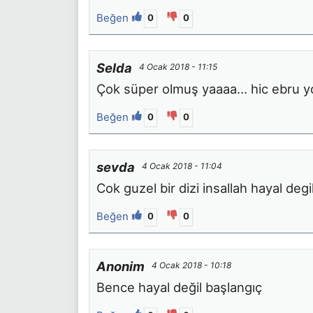
Beğen
0
0
Selda
4 Ocak 2018 - 11:15
Çok süper olmuş yaaaa… hic ebru yok 
Beğen
0
0
sevda
4 Ocak 2018 - 11:04
Cok guzel bir dizi insallah hayal degi
Beğen
0
0
Anonim
4 Ocak 2018 - 10:18
Bence hayal değil başlangıç