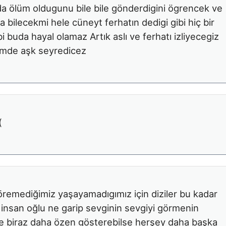
 ölüm oldugunu bile bile gönderdigini ögrencek ve
la bilecekmi hele cüneyt ferhatın dedigi gibi hiç bir
 buda hayal olamaz Artık aslı ve ferhatı izliyecegiz
mde aşk seyredicez
(
öremediğimiz yaşayamadıgımız için diziler bu kadar
te insan oğlu ne garip sevginin sevgiyi görmenin
rine biraz daha özen gösterebilse herşey daha başka