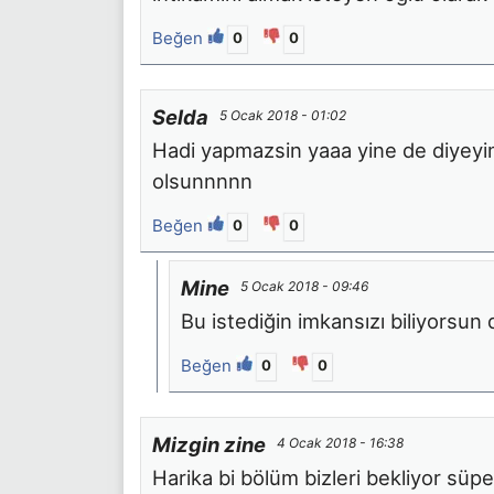
Beğen
0
0
Selda
5 Ocak 2018 - 01:02
Hadi yapmazsin yaaa yine de diyeyi
olsunnnnn
Beğen
0
0
Mine
5 Ocak 2018 - 09:46
Bu istediğin imkansızı biliyorsun
Beğen
0
0
Mizgin zine
4 Ocak 2018 - 16:38
Harika bi bölüm bizleri bekliyor süpe