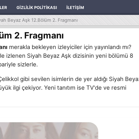
ILER
GIZLILIK POLITIKASI
İLETIŞIM
yah Beyaz Aşk 12.Bölüm 2. Fragmanı
lüm 2. Fragmanı
anı
merakla bekleyen izleyiciler için yayınlandı mı?
e izlenen Siyah Beyaz Aşk dizisinin yeni bölümü 8
riyle sizlerle.
ikkol gibi sevilen isimlerin de yer aldığı Siyah Beya
üyük ilgi çekiyor. Yeni tanıtım ise TV'de ve resmi