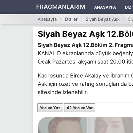
FRAGMANLARIM
ANASAYFA
DIZ
Anasayfa
Diziler
Siyah Beyaz Aşk
Si
Siyah Beyaz Aşk 12.Bö
Siyah Beyaz Aşk 12.Bölüm 2. Fragm
KANAL D ekranlarında büyük beğeniyl
Ocak Pazartesi akşamı saat 20.00 itiba
Kadrosunda Birce Akalay ve İbrahim Çel
Aşk için özet ve rating sonuçları da b
sitesinde izlenebilir.
Yorum Yaz
42 Yorum Var