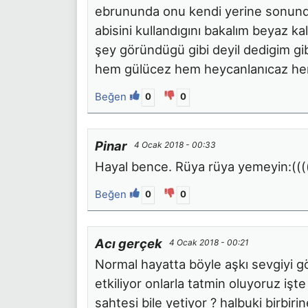
ebrununda onu kendi yerine sonunda
abisini kullandıgını bakalım beyaz ka
şey göründügü gibi deyil dedigim gibi
hem gülücez hem heycanlanıcaz he
Beğen
0
0
Pinar
4 Ocak 2018 - 00:33
Hayal bence. Rüya rüya yemeyin:(((
Beğen
0
0
Acı gerçek
4 Ocak 2018 - 00:21
Normal hayatta böyle aşkı sevgiyi g
etkiliyor onlarla tatmin oluyoruz iş
sahtesi bile yetiyor ? halbuki birbi