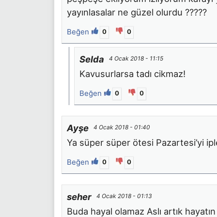
yayınlasalar ne güzel olurdu ?????
Beğen
0
0
Selda
4 Ocak 2018 - 11:15
Kavusurlarsa tadı cikmaz!
Beğen
0
0
Ayşe
4 Ocak 2018 - 01:40
Ya süper süper ötesi Pazartesi’yi ip
Beğen
0
0
seher
4 Ocak 2018 - 01:13
Buda hayal olamaz Aslı artık hayatı