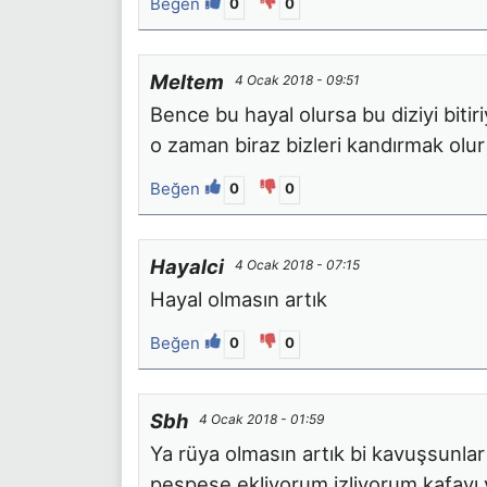
Beğen
0
0
Meltem
4 Ocak 2018 - 09:51
Bence bu hayal olursa bu diziyi bitiri
o zaman biraz bizleri kandırmak olu
Beğen
0
0
Hayalci
4 Ocak 2018 - 07:15
Hayal olmasın artık
Beğen
0
0
Sbh
4 Ocak 2018 - 01:59
Ya rüya olmasın artık bi kavuşsunlar 
peşpeşe ekliyorum izliyorum kafayı 