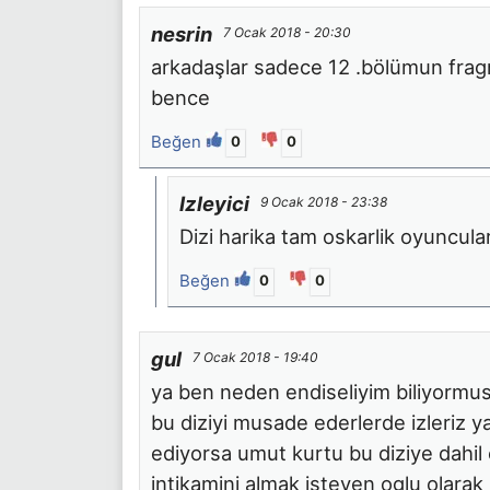
nesrin
7 Ocak 2018 - 20:30
arkadaşlar sadece 12 .bölümun frag
bence
Beğen
0
0
Izleyici
9 Ocak 2018 - 23:38
Dizi harika tam oskarlik oyuncula
Beğen
0
0
gul
7 Ocak 2018 - 19:40
ya ben neden endiseliyim biliyormu
bu diziyi musade ederlerde izleriz ya
ediyorsa umut kurtu bu diziye dahil 
intikamini almak isteyen oglu olara