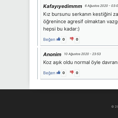
Kafayıyedimmm
6 Ağustos 2020 - 03:
Kız bursunu serkanın kestiğini 
öğrenince agresif olmaktan vazge
hepsi bu kadar:)
Beğen
0
0
Anonim
10 Ağustos 2020 - 23:53
Koz aşık oldu normal öyle davran
Beğen
0
0
© 2