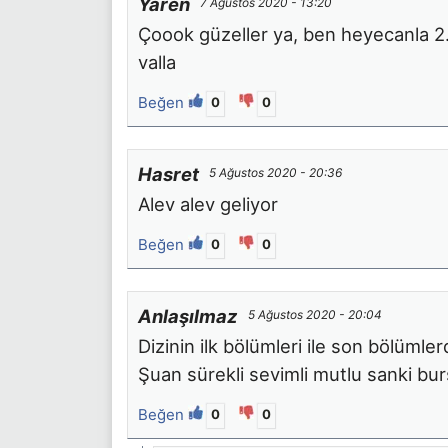
Yaren
7 Ağustos 2020 - 13:20
Çoook güzeller ya, ben heyecanla 2.
valla
Beğen
0
0
Hasret
5 Ağustos 2020 - 20:36
Alev alev geliyor
Beğen
0
0
Anlaşılmaz
5 Ağustos 2020 - 20:04
Dizinin ilk bölümleri ile son bölüml
Şuan sürekli sevimli mutlu sanki b
Beğen
0
0