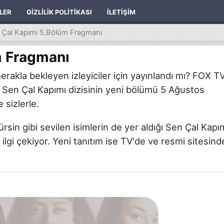
ILER
GIZLILIK POLITIKASI
İLETIŞIM
 Çal Kapımı 5.Bölüm Fragmanı
m Fragmanı
rakla bekleyen izleyiciler için yayınlandı mı? FOX T
 Sen Çal Kapımı dizisinin yeni bölümü 5 Ağustos
 sizlerle.
n gibi sevilen isimlerin de yer aldığı Sen Çal Kapı
 ilgi çekiyor. Yeni tanıtım ise TV'de ve resmi sitesind