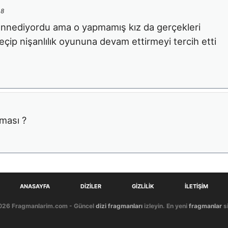
08
zannediyordu ama o yapmamış kız da gerçekleri
çip nişanlılık oyununa devam ettirmeyi tercih etti
ması ?
ANASAYFA
DIZILER
GIZLILIK
İLETIŞIM
026 Fragmanlarim.com - Güncel
dizi fragmanları
izleyin. En yeni
fragmanlar
si