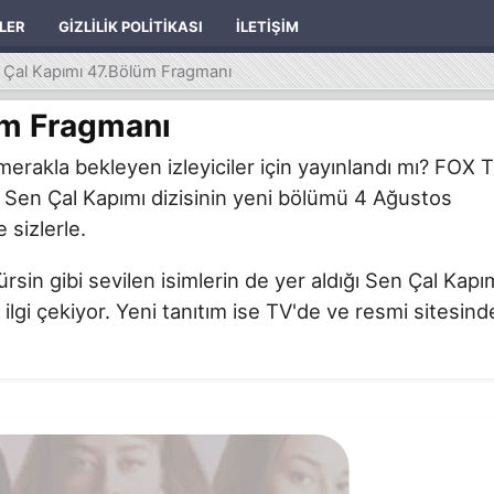
ILER
GIZLILIK POLITIKASI
İLETIŞIM
 Çal Kapımı 47.Bölüm Fragmanı
üm Fragmanı
erakla bekleyen izleyiciler için yayınlandı mı? FOX 
 Sen Çal Kapımı dizisinin yeni bölümü 4 Ağustos
 sizlerle.
n gibi sevilen isimlerin de yer aldığı Sen Çal Kapı
 ilgi çekiyor. Yeni tanıtım ise TV'de ve resmi sitesind