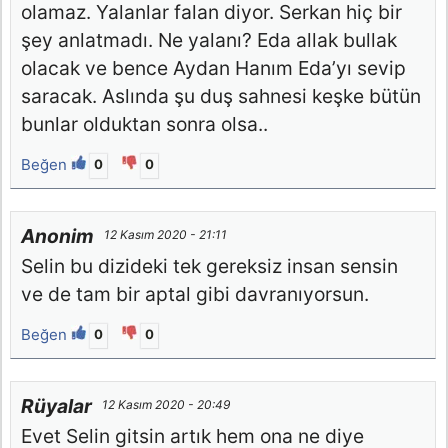
olamaz. Yalanlar falan diyor. Serkan hiç bir
şey anlatmadı. Ne yalanı? Eda allak bullak
olacak ve bence Aydan Hanım Eda’yı sevip
saracak. Aslında şu duş sahnesi keşke bütün
bunlar olduktan sonra olsa..
Beğen
0
0
Anonim
12 Kasım 2020 - 21:11
Selin bu dizideki tek gereksiz insan sensin
ve de tam bir aptal gibi davranıyorsun.
Beğen
0
0
Rüyalar
12 Kasım 2020 - 20:49
Evet Selin gitsin artık hem ona ne diye