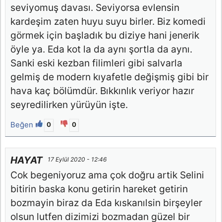
seviyomuş davası. Seviyorsa evlensin
kardeşim zaten huyu suyu birler. Biz komedi
görmek için başladık bu diziye hani jenerik
öyle ya. Eda kot la da aynı şortla da aynı.
Sanki eski kezban filimleri gibi salvarla
gelmiş de modern kıyafetle değişmiş gibi bir
hava kaç bölümdür. Bıkkınlık veriyor hazır
seyredilirken yürüyün işte.
Beğen
0
0
HAYAT
17 Eylül 2020 - 12:46
Cok begeniyoruz ama çok doğru artik Selini
bitirin baska konu getirin hareket getirin
bozmayin biraz da Eda kıskanılsin birşeyler
olsun lutfen dizimizi bozmadan güzel bir