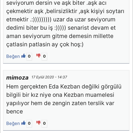
seviyorum dersin ve aşk biter .aşk acı
çekmektir aşk ,belirsizliktir ,aşk kişiyi soytarı
etmektir .:))))))))) uzar da uzar seviyorum
dedimi biter bu iş :))))) senarist devam et
aman seviyorum gitme demesin millette
çatlasin patlasin ay çok hoş:)
Beğen
0
0
mimoza
17 Eylül 2020 - 14:37
Hem gerçekten Eda Kezban değilki görgülü
bilgili bir kız niye ona Kezban muamelesi
yapılıyor hem de zengin zaten terslik var
bence
Beğen
0
0