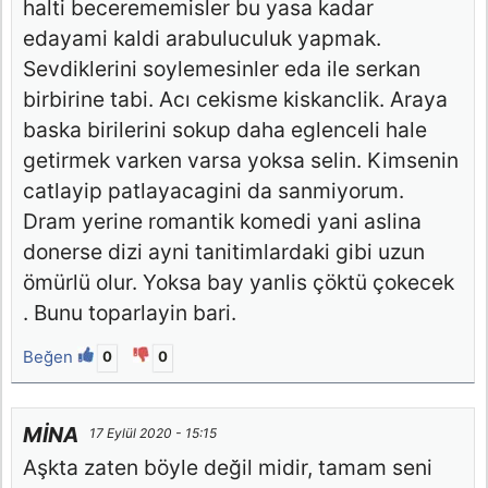
halti becerememisler bu yasa kadar
edayami kaldi arabuluculuk yapmak.
Sevdiklerini soylemesinler eda ile serkan
birbirine tabi. Acı cekisme kiskanclik. Araya
baska birilerini sokup daha eglenceli hale
getirmek varken varsa yoksa selin. Kimsenin
catlayip patlayacagini da sanmiyorum.
Dram yerine romantik komedi yani aslina
donerse dizi ayni tanitimlardaki gibi uzun
ömürlü olur. Yoksa bay yanlis çöktü çokecek
. Bunu toparlayin bari.
Beğen
0
0
MİNA
17 Eylül 2020 - 15:15
Aşkta zaten böyle değil midir, tamam seni