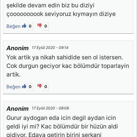
şekilde devam edin biz bu diziyi
çoooooooook seviyoruz kıymayın diziye
Beğen
0
0
Anonim
17 Eylül 2020 - 09:14
Yok artik ya nikah sahidide sen ol istersen.
Cok durgun geciyor kac bölümdür toparlayin
artik.
Beğen
0
0
Anonim
17 Eylül 2020 - 08:08
Gurur aydogan eda icin degil aydan icin
geldi iyi mi? Kac bölümdür bir hüzün aldi
gidiyor. Edaya getirin birini serkani