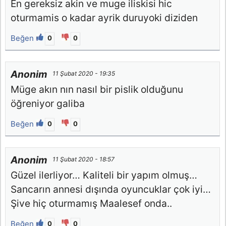
En gereksiz akin ve muge iliskisi hic
oturmamis o kadar ayrik duruyoki diziden
Beğen
0
0
Anonim
11 Şubat 2020 - 19:35
Müge akın nın nasıl bir pislik olduğunu
öğreniyor galiba
Beğen
0
0
Anonim
11 Şubat 2020 - 18:57
Güzel ilerliyor… Kaliteli bir yapım olmuş…
Sancarın annesi dışında oyuncuklar çok iyi…
Şive hiç oturmamış Maalesef onda..
Beğen
0
0