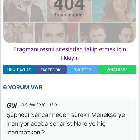
Fragmanı resmi sitesinden takip etmek için
tıklayın
WHATSAPP
LINKI PAYLAŞ
FACEBOOK
TWITTER
6 YORUM VAR
Gül
13 Şubat 2020 - 17:01
Şüpheci Sancar neden sürekli Menekşe ye
inanıyor acaba senarist Nare ye hiç
inanmazken ?