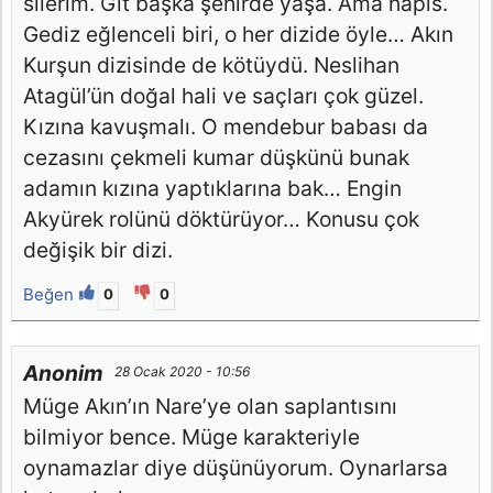
silerim. Git başka şehirde yaşa. Ama hapis.
Gediz eğlenceli biri, o her dizide öyle… Akın
Kurşun dizisinde de kötüydü. Neslihan
Atagül’ün doğal hali ve saçları çok güzel.
Kızına kavuşmalı. O mendebur babası da
cezasını çekmeli kumar düşkünü bunak
adamın kızına yaptıklarına bak… Engin
Akyürek rolünü döktürüyor… Konusu çok
değişik bir dizi.
Beğen
0
0
Anonim
28 Ocak 2020 - 10:56
Müge Akın’ın Nare’ye olan saplantısını
bilmiyor bence. Müge karakteriyle
oynamazlar diye düşünüyorum. Oynarlarsa