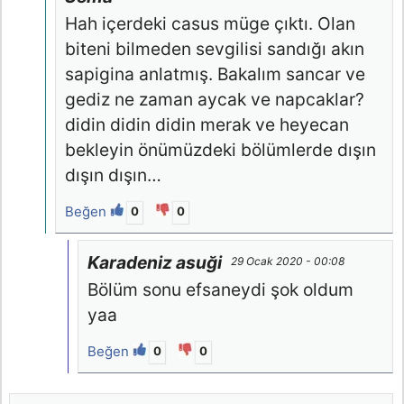
Hah içerdeki casus müge çıktı. Olan
biteni bilmeden sevgilisi sandığı akın
sapigina anlatmış. Bakalım sancar ve
gediz ne zaman aycak ve napcaklar?
didin didin didin merak ve heyecan
bekleyin önümüzdeki bölümlerde dışın
dışın dışın…
Beğen
0
0
Karadeniz asuği
29 Ocak 2020 - 00:08
Bölüm sonu efsaneydi şok oldum
yaa
Beğen
0
0