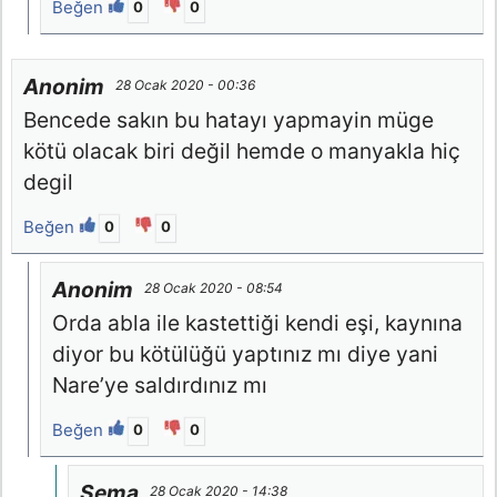
Beğen
0
0
Anonim
28 Ocak 2020 - 00:36
Bencede sakın bu hatayı yapmayin müge
kötü olacak biri değil hemde o manyakla hiç
degil
Beğen
0
0
Anonim
28 Ocak 2020 - 08:54
Orda abla ile kastettiği kendi eşi, kaynına
diyor bu kötülüğü yaptınız mı diye yani
Nare’ye saldırdınız mı
Beğen
0
0
Sema
28 Ocak 2020 - 14:38