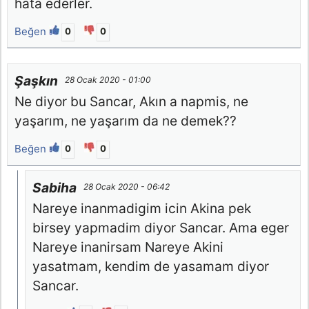
hata ederler.
Beğen
0
0
Şaşkın
28 Ocak 2020 - 01:00
Ne diyor bu Sancar, Akın a napmis, ne
yaşarım, ne yaşarım da ne demek??
Beğen
0
0
Sabiha
28 Ocak 2020 - 06:42
Nareye inanmadigim icin Akina pek
birsey yapmadim diyor Sancar. Ama eger
Nareye inanirsam Nareye Akini
yasatmam, kendim de yasamam diyor
Sancar.