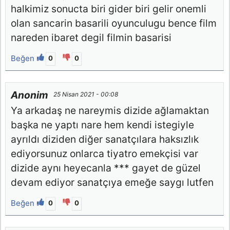
halkimiz sonucta biri gider biri gelir onemli
olan sancarin basarili oyunculugu bence film
nareden ibaret degil filmin basarisi
Beğen
0
0
Anonim
25 Nisan 2021 - 00:08
Ya arkadaş ne nareymis dizide ağlamaktan
başka ne yaptı nare hem kendi istegiyle
ayrıldı diziden diğer sanatçılara haksızlık
ediyorsunuz onlarca tiyatro emekçisi var
dizide aynı heyecanla *** gayet de güzel
devam ediyor sanatçıya emeğe saygı lutfen
Beğen
0
0