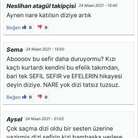
Neslihan atagül takipçisi
24 Nisan 2021 - 15:40
Aynen nare katılsın diziye artık
Beğen
0
0
Sema
24 Nisan 2021 - 15:00
Aboooov bu sefir daha duruyormu? Kızı
kaçtı kurtardı kendini bu efelik takımdan,
bari tek SEFIL SEFIR ve EFELERIN hikayesi
deyin diziye. NARE yok dizi tatsız tuzsuz.
Beğen
0
0
Aysel
24 Nisan 2021 - 01:02
Çok saçma dizi oldu bir sesten üzerine
yazirmis dizi sefirin kizi bambaşka yerlere