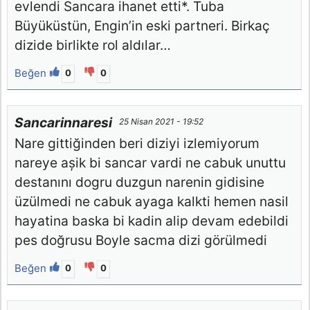
evlendi Sancara ihanet etti*. Tuba
Büyüküstün, Engin’in eski partneri. Birkaç
dizide birlikte rol aldılar…
Beğen
0
0
Sancarinnaresi
25 Nisan 2021 - 19:52
Nare gittiğinden beri diziyi izlemiyorum
nareye așik bi sancar vardi ne cabuk unuttu
destanını dogru duzgun narenin gidisine
üzülmedi ne cabuk ayaga kalkti hemen nasil
hayatina baska bi kadin alip devam edebildi
pes doğrusu Boyle sacma dizi görülmedi
Beğen
0
0