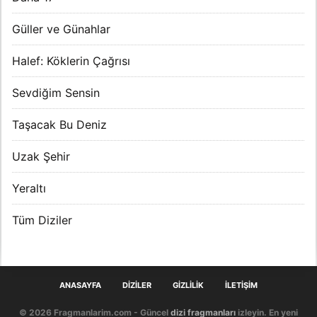
Güller ve Günahlar
Halef: Köklerin Çağrısı
Sevdiğim Sensin
Taşacak Bu Deniz
Uzak Şehir
Yeraltı
Tüm Diziler
ANASAYFA
DIZILER
GIZLILIK
İLETIŞIM
© 2026 Fragmanlarim.com - Güncel
dizi fragmanları
izleyin. En yeni