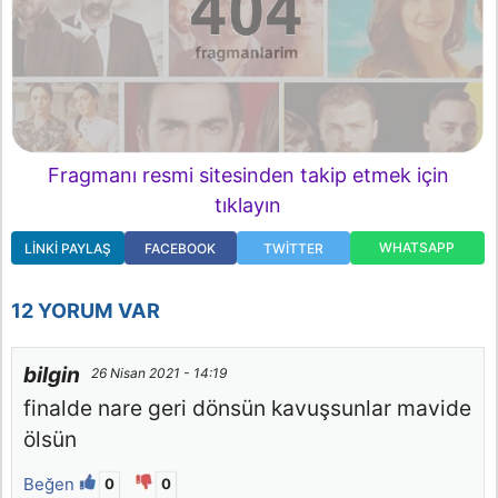
Fragmanı resmi sitesinden takip etmek için
tıklayın
WHATSAPP
LINKI PAYLAŞ
FACEBOOK
TWITTER
12 YORUM VAR
bilgin
26 Nisan 2021 - 14:19
finalde nare geri dönsün kavuşsunlar mavide
ölsün
Beğen
0
0