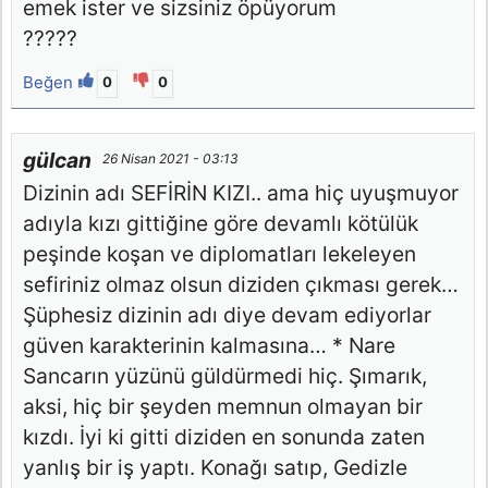
emek ister ve sizsiniz öpüyorum
?????
Beğen
0
0
gülcan
26 Nisan 2021 - 03:13
Dizinin adı SEFİRİN KIZI.. ama hiç uyuşmuyor
adıyla kızı gittiğine göre devamlı kötülük
peşinde koşan ve diplomatları lekeleyen
sefiriniz olmaz olsun diziden çıkması gerek…
Şüphesiz dizinin adı diye devam ediyorlar
güven karakterinin kalmasına… * Nare
Sancarın yüzünü güldürmedi hiç. Şımarık,
aksi, hiç bir şeyden memnun olmayan bir
kızdı. İyi ki gitti diziden en sonunda zaten
yanlış bir iş yaptı. Konağı satıp, Gedizle