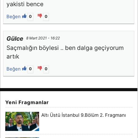
yakisti bence
Beğen
0
0
Gülce
8 Mart 2021 - 16:22
Saçmalığın böylesi .. ben dalga geçiyorum
artık
Beğen
0
0
Yeni Fragmanlar
Altı Üstü İstanbul 9.Bölüm 2. Fragmanı