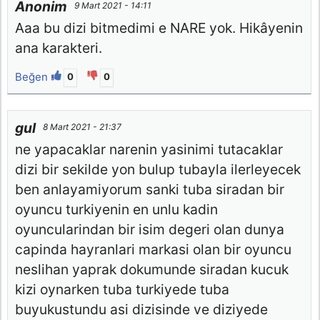
Anonim
9 Mart 2021 - 14:11
Aaa bu dizi bitmedimi e NARE yok. Hikâyenin
ana karakteri.
Beğen
0
0
gul
8 Mart 2021 - 21:37
ne yapacaklar narenin yasinimi tutacaklar
dizi bir sekilde yon bulup tubayla ilerleyecek
ben anlayamiyorum sanki tuba siradan bir
oyuncu turkiyenin en unlu kadin
oyuncularindan bir isim degeri olan dunya
capinda hayranlari markasi olan bir oyuncu
neslihan yaprak dokumunde siradan kucuk
kizi oynarken tuba turkiyede tuba
buyukustundu asi dizisinde ve diziyede