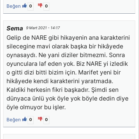
Beğen
0
0
Sema
9 Mart 2021 - 14:17
Gelip de NARE gibi hikayenin ana karakterini
silecegine mavi olarak başka bir hikâyede
oynasaydı. Ne yani diziler bitmezmi. Sonra
oyunculara laf eden yok. Biz NARE yi izledik
o gitti dizi bitti bizim için. Marifet yeni bir
hikâyede kendi karakterini yaratmada.
Kaldiki herkesin fikri başkadır. Şimdi sen
dünyaca ünlü yok öyle yok böyle dedin diye
öyle olmuyor bu işler.
Beğen
0
0