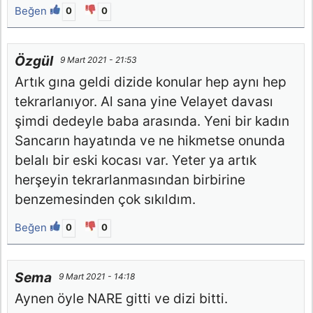
Beğen
0
0
Özgül
9 Mart 2021 - 21:53
Artık gına geldi dizide konular hep aynı hep
tekrarlanıyor. Al sana yine Velayet davası
şimdi dedeyle baba arasında. Yeni bir kadın
Sancarın hayatında ve ne hikmetse onunda
belalı bir eski kocası var. Yeter ya artık
herşeyin tekrarlanmasından birbirine
benzemesinden çok sıkıldım.
Beğen
0
0
Sema
9 Mart 2021 - 14:18
Aynen öyle NARE gitti ve dizi bitti.