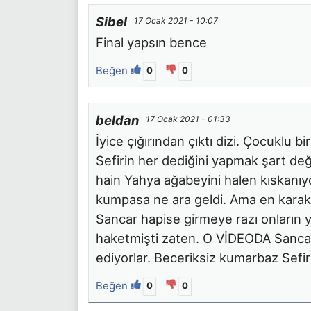
Sibel
17 Ocak 2021 - 10:07
Final yapsın bence
Beğen
0
0
beldan
17 Ocak 2021 - 01:33
İyice çığırından çıktı dizi. Çocuklu b
Sefirin her dediğini yapmak şart de
hain Yahya ağabeyini halen kıskanıyo
kumpasa ne ara geldi. Ama en karakter
Sancar hapise girmeye razı onların y
haketmişti zaten. O VİDEODA Sancar 
ediyorlar. Beceriksiz kumarbaz Sefir
Beğen
0
0