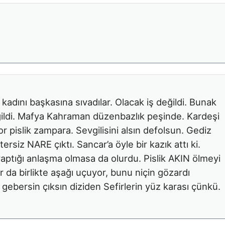
ir kadını başkasına sıvadılar. Olacak iş değildi. Bunak
ğildi. Mafya Kahraman düzenbazlık peşinde. Kardeşi
r pislik zampara. Sevgilisini alsın defolsun. Gediz
siz NARE çıktı. Sancar’a öyle bir kazık attı ki.
aptığı anlaşma olmasa da olurdu. Pislik AKIN ölmeyi
da birlikte aşağı uçuyor, bunu niçin gözardı
 gebersin çıksın diziden Sefirlerin yüz karası çünkü.