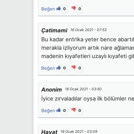
Beğen
0
0
Çatimami
16 Ocak 2021 - 07:53
Bu kadar entrika yeter bence abartıl
merakla izliyorum artık nare ağlama
madenin kıyafetleri uzaylı kıyafeti gi
Beğen
0
0
Anonim
16 Ocak 2021 - 03:50
İyice zırvaladılar oysa ilk bölümler 
Beğen
0
0
Hayat
16 Ocak 2021 - 03:09