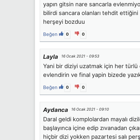
yapın gitsin nare sancarla evlenmiyo
bilirdi sancara olanları tehdit ettiği
herşeyi bozduu
Beğen
0
0
Layla
16 Ocak 2021 - 09:53
Yani bir diziyi uzatmak için her türl
evlendirin ve final yapin bizede yazı
Beğen
0
0
Aydanca
16 Ocak 2021 - 09:10
Daral geldi komplolardan mayalı dizile
başlayınca içine edip zıvanadan çı
hiçbir dizi yokken pazartesi salı pe