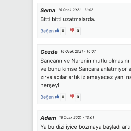
Sema
16 Ocak 2021 - 11:42
Bitti bitti uzatmalarda.
Beğen
0
0
Gözde
16 Ocak 2021 - 10:07
Sancarın ve Narenin mutlu olmasını is
ve bunu kimse Sancara anlatmıyor a
zırvaladılar artık izlemeyecez yani 
herşeyi
Beğen
0
0
Adem
16 Ocak 2021 - 10:01
Ya bu dizi iyice bozmaya başladı art