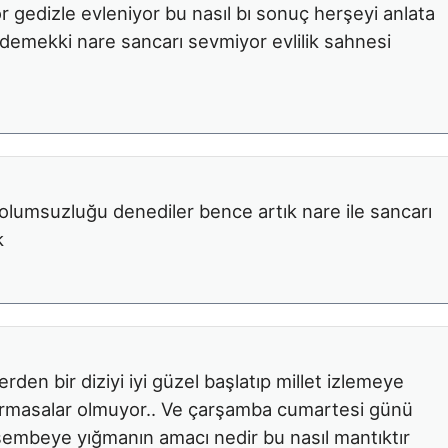
r gedizle evleniyor bu nasıl bı sonuç herşeyi anlata
ni demekki nare sancarı sevmiyor evlilik sahnesi
ü olumsuzluğu denediler bence artık nare ile sancarı
k
rden bir diziyi iyi güzel başlatıp millet izlemeye
karmasalar olmuyor.. Ve çarşamba cumartesi günü
rşembeye yığmanın amacı nedir bu nasıl mantıktır