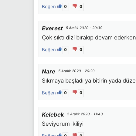
Beğen
0
0
Everest
5 Aralık 2020 - 20:39
Çok sıktı dizi bırakıp devam ederken
Beğen
0
0
Nare
5 Aralık 2020 - 20:29
Sıkmaya başladı ya bitirin yada düzel
Beğen
0
0
Kelebek
5 Aralık 2020 - 11:43
Seviyorum ikiliyi
Beğen
0
0