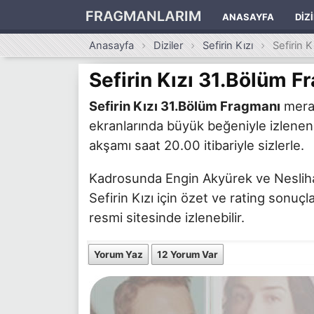
FRAGMANLARIM
ANASAYFA
DIZ
Anasayfa
Diziler
Sefirin Kızı
Sefirin 
Sefirin Kızı 31.Bölüm F
Sefirin Kızı 31.Bölüm Fragmanı
merak
ekranlarında büyük beğeniyle izlenen S
akşamı saat 20.00 itibariyle sizlerle.
Kadrosunda Engin Akyürek ve Neslihan 
Sefirin Kızı için özet ve rating sonuçl
resmi sitesinde izlenebilir.
Yorum Yaz
12 Yorum Var