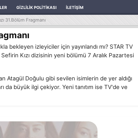
ILER
GIZLILIK POLITIKASI
İLETIŞIM
Kızı 31.Bölüm Fragmanı
ragmanı
la bekleyen izleyiciler için yayınlandı mı? STAR TV
efirin Kızı dizisinin yeni bölümü 7 Aralık Pazartesi
Atagül Doğulu gibi sevilen isimlerin de yer aldığı
arı da büyük ilgi çekiyor. Yeni tanıtım ise TV'de ve