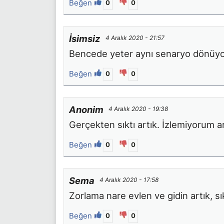
Beğen
0
0
İsimsiz
4 Aralık 2020 - 21:57
Bencede yeter aynı senaryo dönüy
Beğen
0
0
Anonim
4 Aralık 2020 - 19:38
Gerçekten sıktı artık. İzlemiyorum ar
Beğen
0
0
Sema
4 Aralık 2020 - 17:58
Zorlama nare evlen ve gidin artık, sı
Beğen
0
0