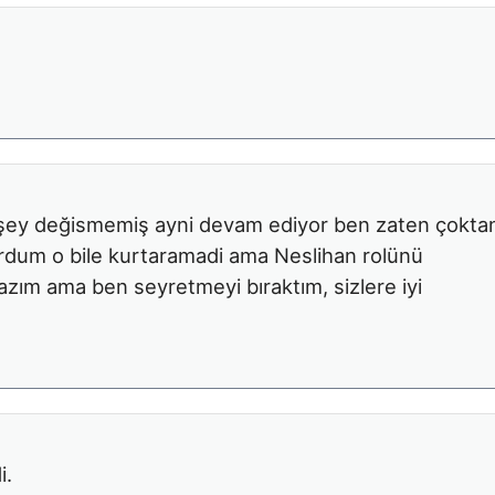
rşey değismemiş ayni devam ediyor ben zaten çokta
yordum o bile kurtaramadi ama Neslihan rolünü
zım ama ben seyretmeyi bıraktım, sizlere iyi
i.