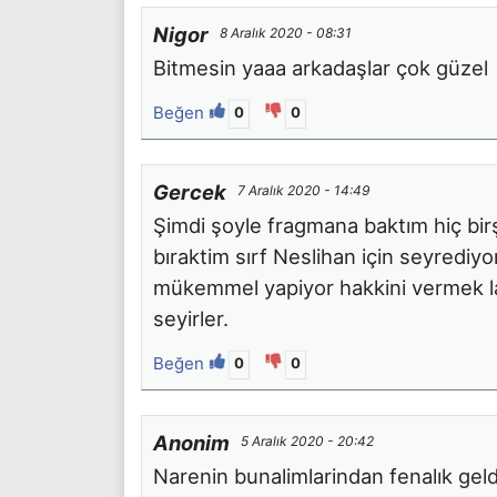
Nigor
8 Aralık 2020 - 08:31
Bitmesin yaaa arkadaşlar çok güzel
Beğen
0
0
Gercek
7 Aralık 2020 - 14:49
Şimdi şoyle fragmana baktım hiç bi
bıraktim sırf Neslihan için seyredi
mükemmel yapiyor hakkini vermek la
seyirler.
Beğen
0
0
Anonim
5 Aralık 2020 - 20:42
Narenin bunalimlarindan fenalık geld