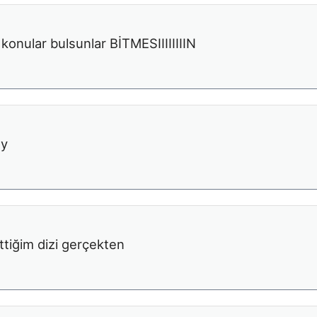
 konular bulsunlar BİTMESIIIIIIIIN
ey
tiğim dizi gerçekten