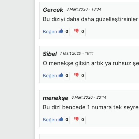
Gercek
8 Mart 2020 - 18:34
Bu diziyi daha daha güzelleştirsinler
Beğen
0
0
Sibel
7 Mart 2020 - 16:11
O menekşe gitsin artık ya ruhsuz ş
Beğen
0
0
menekşe
6 Mart 2020 - 23:14
Bu dizi bencede 1 numara tek seyret
Beğen
0
0