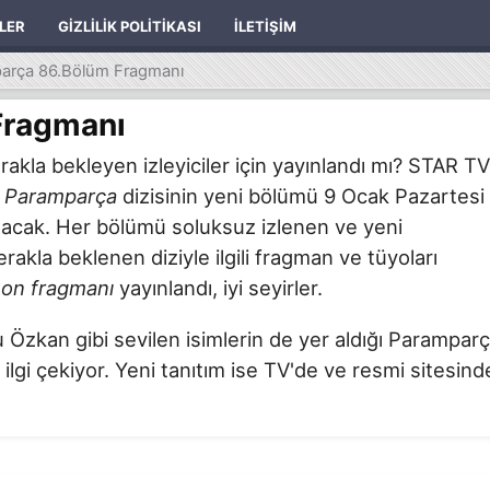
ILER
GIZLILIK POLITIKASI
İLETIŞIM
arça 86.Bölüm Fragmanı
Fragmanı
akla bekleyen izleyiciler için yayınlandı mı? STAR TV
n
Paramparça
dizisinin yeni bölümü 9 Ocak Pazartesi
 olacak. Her bölümü soluksuz izlenen ve yeni
akla beklenen diziyle ilgili fragman ve tüyoları
on fragmanı
yayınlandı, iyi seyirler.
zkan gibi sevilen isimlerin de yer aldığı Parampar
 ilgi çekiyor. Yeni tanıtım ise TV'de ve resmi sitesind