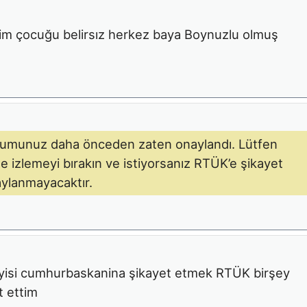
imim çocuğu belirsız herkez baya Boynuzlu olmuş
orumunuz daha önceden zaten onaylandı. Lütfen
e izlemeyi bırakın ve istiyorsanız RTÜK’e şikayet
aylanmayacaktır.
iyisi cumhurbaskanina şikayet etmek RTÜK birşey
t ettim