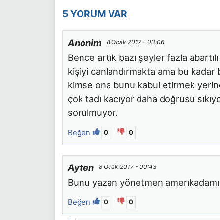
5 YORUM VAR
Anonim
8 Ocak 2017 - 03:06
Bence artık bazı şeyler fazla abartılı
kişiyi canlandırmakta ama bu kadar 
kimse ona bunu kabul etirmek yerine
çok tadı kacıyor daha doğrusu sıkıyo
sorulmuyor.
Beğen
0
0
Ayten
8 Ocak 2017 - 00:43
Bunu yazan yönetmen amerıkadamı ya
Beğen
0
0