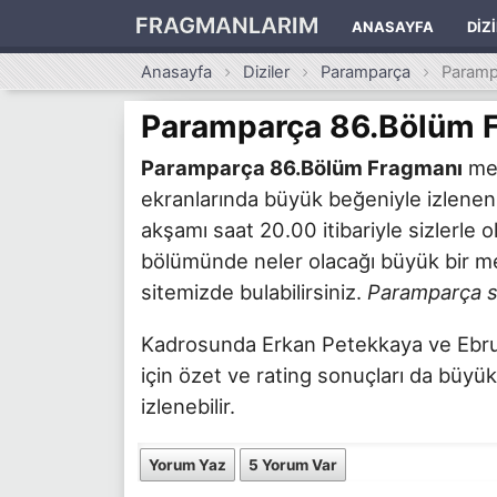
FRAGMANLARIM
ANASAYFA
DIZ
Anasayfa
Diziler
Paramparça
Paramp
Paramparça 86.Bölüm 
Paramparça 86.Bölüm Fragmanı
mer
ekranlarında büyük beğeniyle izlene
akşamı saat 20.00 itibariyle sizlerle
bölümünde neler olacağı büyük bir mer
sitemizde bulabilirsiniz.
Paramparça s
Kadrosunda Erkan Petekkaya ve Ebru Ö
için özet ve rating sonuçları da büyük
izlenebilir.
Yorum Yaz
5 Yorum Var