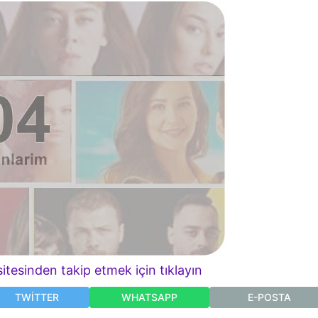
itesinden takip etmek için tıklayın
TWITTER
WHATSAPP
E-POSTA