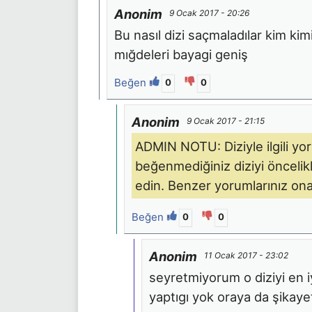
Anonim
9 Ocak 2017 - 20:26
Bu nasıl dizi saçmaladılar kim k
mığdeleri bayagi geniş
Beğen
0
0
Anonim
9 Ocak 2017 - 21:15
ADMIN NOTU: Diziyle ilgili y
beğenmediğiniz diziyi öncelikl
edin. Benzer yorumlarınız on
Beğen
0
0
Anonim
11 Ocak 2017 - 23:02
seyretmiyorum o diziyi en 
yaptıgı yok oraya da şikaye