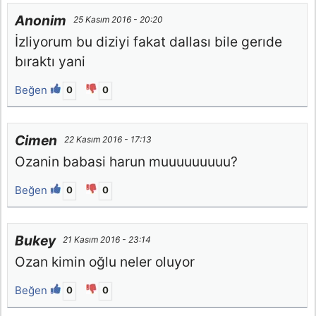
Anonim
25 Kasım 2016 - 20:20
İzliyorum bu diziyi fakat dallası bile gerıde
bıraktı yani
Beğen
0
0
Cimen
22 Kasım 2016 - 17:13
Ozanin babasi harun muuuuuuuuu?
Beğen
0
0
Bukey
21 Kasım 2016 - 23:14
Ozan kimin oğlu neler oluyor
Beğen
0
0