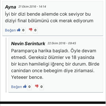
Ayna
21 Ekim 2016 - 14:14
İyi bir dizi bende ailemde cok seviyor bu
diziyi final bölümünü cok merak ediyorum
Beğen
0
0
Nevin Serinturk
22 Ekim 2016 - 09:45
Paramparça harika başladı. Öyle devam
etmedi. Gereksiz ölümler ve 18 yasinda
bir kızın hamileligi iğrenç bir durum. Birde
canindan once bebegim diye zirlamasi.
Yeteeer bence.
Beğen
0
0