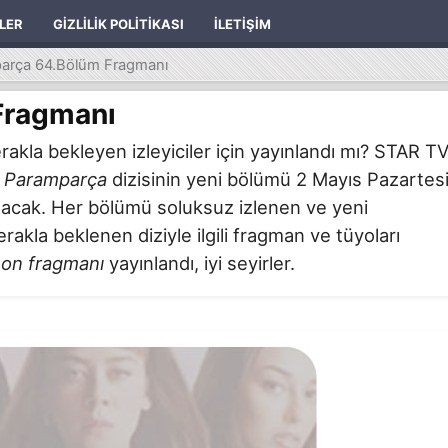
ILER
GIZLILIK POLITIKASI
İLETIŞIM
arça 64.Bölüm Fragmanı
Fragmanı
akla bekleyen izleyiciler için yayınlandı mı? STAR T
n
Paramparça
dizisinin yeni bölümü 2 Mayıs Pazartes
 olacak. Her bölümü soluksuz izlenen ve yeni
akla beklenen diziyle ilgili fragman ve tüyoları
on fragmanı
yayınlandı, iyi seyirler.