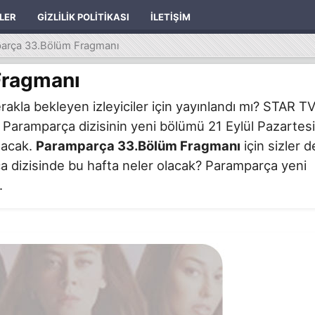
ILER
GIZLILIK POLITIKASI
İLETIŞIM
arça 33.Bölüm Fragmanı
Fragmanı
akla bekleyen izleyiciler için yayınlandı mı? STAR T
 Paramparça dizisinin yeni bölümü 21 Eylül Pazartesi
olacak.
Paramparça 33.Bölüm Fragmanı
için sizler d
rça dizisinde bu hafta neler olacak? Paramparça yeni
.