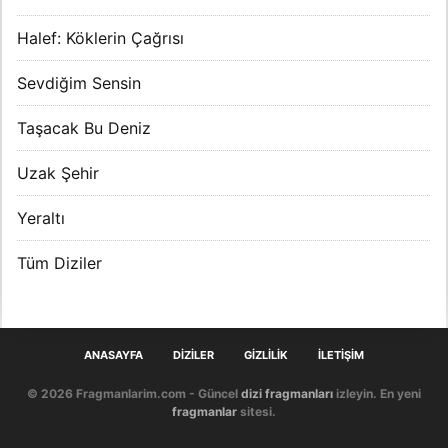
Halef: Köklerin Çağrısı
Sevdiğim Sensin
Taşacak Bu Deniz
Uzak Şehir
Yeraltı
Tüm Diziler
ANASAYFA
DIZILER
GIZLILIK
İLETIŞIM
© 2026 Fragmanlarim.com - Güncel
dizi fragmanları
izleyin. En yeni
fragmanlar
sitesi.