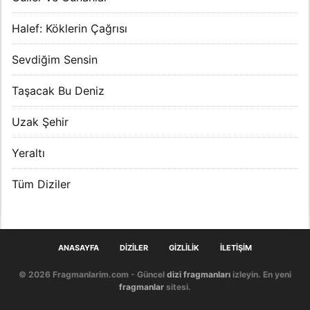
Halef: Köklerin Çağrısı
Sevdiğim Sensin
Taşacak Bu Deniz
Uzak Şehir
Yeraltı
Tüm Diziler
ANASAYFA
DIZILER
GIZLILIK
İLETIŞIM
© 2026 Fragmanlarim.com - Güncel
dizi fragmanları
izleyin. En yeni
fragmanlar
sitesi.