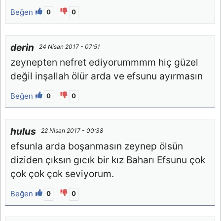
Beğen
0
0
derin
24 Nisan 2017 - 07:51
zeynepten nefret ediyorummmm hiç güzel
değil inşallah ölür arda ve efsunu ayırmasın
Beğen
0
0
hulus
22 Nisan 2017 - 00:38
efsunla arda boşanmasın zeynep ölsün
diziden çıksın gıcık bir kız Baharı Efsunu çok
çok çok çok seviyorum.
Beğen
0
0