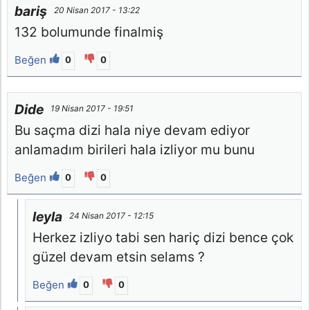
bariş
20 Nisan 2017 - 13:22
132 bolumunde finalmiş
Beğen
0
0
Dide
19 Nisan 2017 - 19:51
Bu saçma dizi hala niye devam ediyor
anlamadım birileri hala izliyor mu bunu
Beğen
0
0
leyla
24 Nisan 2017 - 12:15
Herkez izliyo tabi sen hariç dizi bence çok
güzel devam etsin selams ?
Beğen
0
0