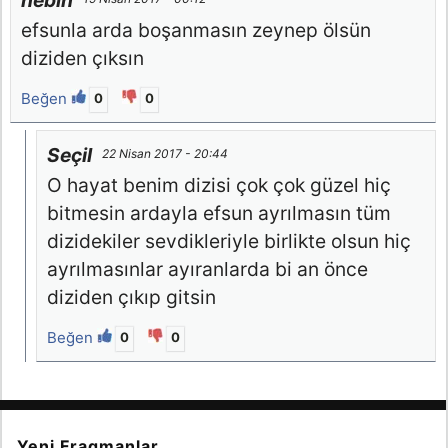
nebin
efsunla arda boşanmasın zeynep ölsün
diziden çıksın
Beğen
0
0
Seçil
22 Nisan 2017 - 20:44
O hayat benim dizisi çok çok güzel hiç
bitmesin ardayla efsun ayrılmasın tüm
dizidekiler sevdikleriyle birlikte olsun hiç
ayrılmasınlar ayıranlarda bi an önce
diziden çıkıp gitsin
Beğen
0
0
Yeni Fragmanlar