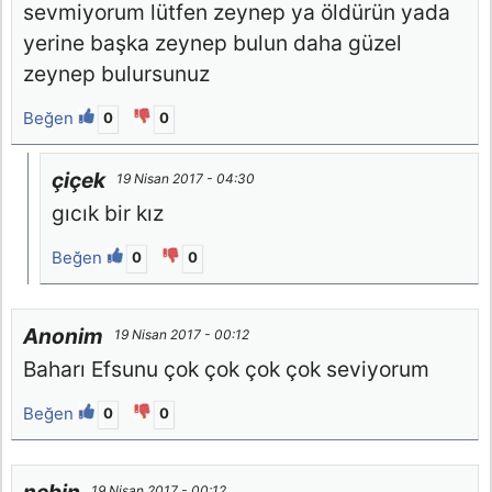
sevmiyorum lütfen zeynep ya öldürün yada
yerine başka zeynep bulun daha güzel
zeynep bulursunuz
Beğen
0
0
çiçek
19 Nisan 2017 - 04:30
gıcık bir kız
Beğen
0
0
Anonim
19 Nisan 2017 - 00:12
Baharı Efsunu çok çok çok çok seviyorum
Beğen
0
0
19 Nisan 2017 - 00:12