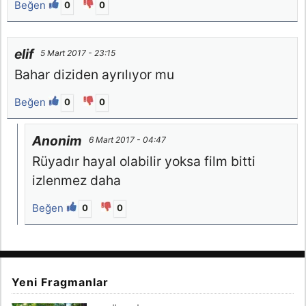
Beğen
0
0
elif
5 Mart 2017 - 23:15
Bahar diziden ayrılıyor mu
Beğen
0
0
Anonim
6 Mart 2017 - 04:47
Rüyadır hayal olabilir yoksa film bitti
izlenmez daha
Beğen
0
0
Yeni Fragmanlar