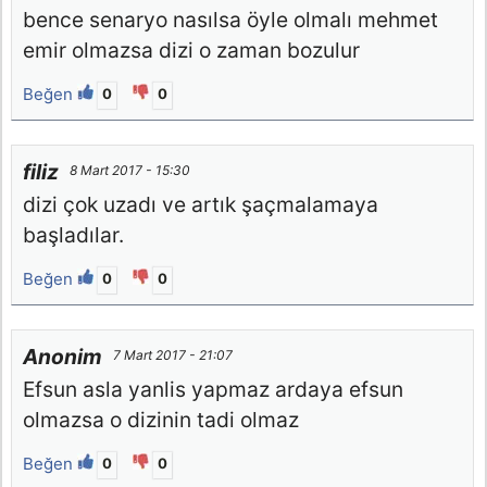
bence senaryo nasılsa öyle olmalı mehmet
emir olmazsa dizi o zaman bozulur
Beğen
0
0
filiz
8 Mart 2017 - 15:30
dizi çok uzadı ve artık şaçmalamaya
başladılar.
Beğen
0
0
Anonim
7 Mart 2017 - 21:07
Efsun asla yanlis yapmaz ardaya efsun
olmazsa o dizinin tadi olmaz
Beğen
0
0