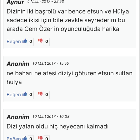
Aynur
4 Nisan 2017 - 22:53
Dizinin iki başrolü var bence efsun ve Hülya
sadece ikisi için bile zevkle seyrederim bu
arada Cem Özer in oyunculuğuda harika
Beğen
0
0
Anonim
10 Mart 2017 - 15:55
ne baharı ne atesi diziyi göturen efsun sultan
hulya
Beğen
0
0
Anonim
10 Mart 2017 - 10:38
Dizi yalan oldu hiç heyecanı kalmadı
Beğen
0
0