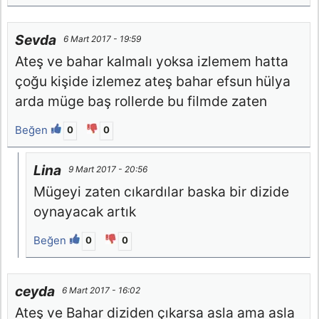
Sevda
6 Mart 2017 - 19:59
Ateş ve bahar kalmalı yoksa izlemem hatta
çoğu kişide izlemez ateş bahar efsun hülya
arda müge baş rollerde bu filmde zaten
Beğen
0
0
Lina
9 Mart 2017 - 20:56
Mügeyi zaten cıkardılar baska bir dizide
oynayacak artık
Beğen
0
0
ceyda
6 Mart 2017 - 16:02
Ateş ve Bahar diziden çıkarsa asla ama asla