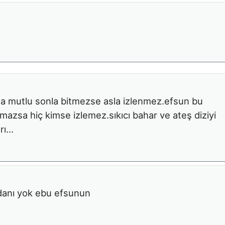
na mutlu sonla bitmezse asla izlenmez.efsun bu
olmazsa hiç kimse izlemez.sıkıcı bahar ve ateş diziyi
arı…
icdanı yok ebu efsunun