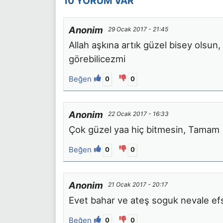
10 YORUM VAR
Anonim
29 Ocak 2017 - 21:45
Allah aşkına artık güzel bisey olsun, i
görebilicezmi
Beğen
0
0
Anonim
22 Ocak 2017 - 16:33
Çok güzel yaa hiç bitmesin, Tamam
Beğen
0
0
Anonim
21 Ocak 2017 - 20:17
Evet bahar ve ateş soguk nevale ef
Beğen
0
0