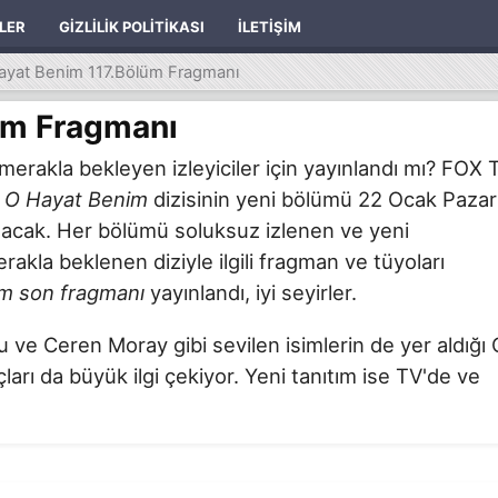
ILER
GIZLILIK POLITIKASI
İLETIŞIM
ayat Benim 117.Bölüm Fragmanı
üm Fragmanı
merakla bekleyen izleyiciler için yayınlandı mı? FOX 
n
O Hayat Benim
dizisinin yeni bölümü 22 Ocak Pazar
 olacak. Her bölümü soluksuz izlenen ve yeni
akla beklenen diziyle ilgili fragman ve tüyoları
m son fragmanı
yayınlandı, iyi seyirler.
e Ceren Moray gibi sevilen isimlerin de yer aldığı 
arı da büyük ilgi çekiyor. Yeni tanıtım ise TV'de ve