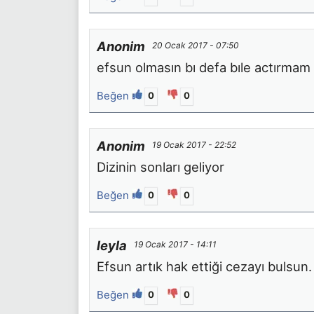
Anonim
20 Ocak 2017 - 07:50
efsun olmasın bı defa bıle actırmam
Beğen
0
0
Anonim
19 Ocak 2017 - 22:52
Dizinin sonları geliyor
Beğen
0
0
leyla
19 Ocak 2017 - 14:11
Efsun artık hak ettiği cezayı bulsun.
Beğen
0
0