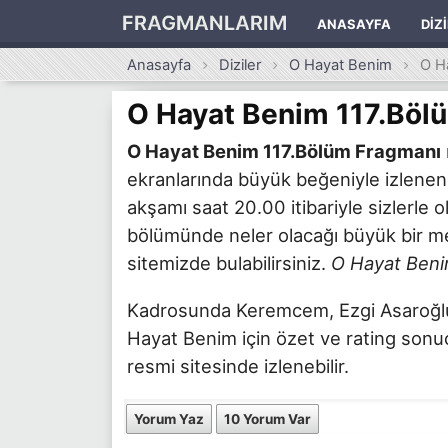
FRAGMANLARIM
ANASAYFA
DIZ
Anasayfa
Diziler
O Hayat Benim
O H
O Hayat Benim 117.Böl
O Hayat Benim 117.Bölüm Fragmanı
ekranlarında büyük beğeniyle izlene
akşamı saat 20.00 itibariyle sizlerle
bölümünde neler olacağı büyük bir mer
sitemizde bulabilirsiniz.
O Hayat Beni
Kadrosunda Keremcem, Ezgi Asaroğlu v
Hayat Benim için özet ve rating sonuçl
resmi sitesinde izlenebilir.
Yorum Yaz
10 Yorum Var