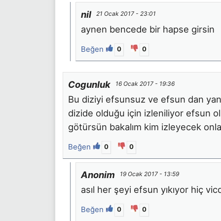
nil
21 Ocak 2017 - 23:01
aynen bencede bir hapse girsin
Beğen
0
0
Cogunluk
16 Ocak 2017 - 19:36
Bu diziyi efsunsuz ve efsun dan ya
dizide olduğu için izleniliyor efsun 
götürsün bakalım kim izleyecek onl
Beğen
0
0
Anonim
19 Ocak 2017 - 13:59
asıl her şeyi efsun yıkıyor hiç v
Beğen
0
0