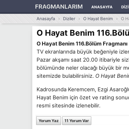
FRAGMANLARIM
ANASAYFA
DIZ
Anasayfa
Diziler
O Hayat Benim
O H
O Hayat Benim 116.Böl
O Hayat Benim 116.Bölüm Fragmanı
TV ekranlarında büyük beğeniyle izl
Pazar akşamı saat 20.00 itibariyle si
bölümünde neler olacağı büyük bir mer
sitemizde bulabilirsiniz.
O Hayat Beni
Kadrosunda Keremcem, Ezgi Asaroğlu v
Hayat Benim için özet ve rating sonuçl
resmi sitesinde izlenebilir.
Yorum Yaz
11 Yorum Var