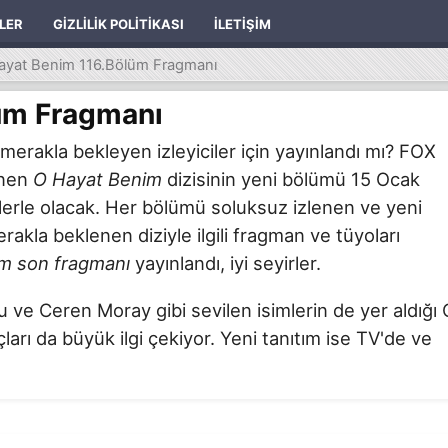
ILER
GIZLILIK POLITIKASI
İLETIŞIM
ayat Benim 116.Bölüm Fragmanı
üm Fragmanı
merakla bekleyen izleyiciler için yayınlandı mı? FOX
enen
O Hayat Benim
dizisinin yeni bölümü 15 Ocak
zlerle olacak. Her bölümü soluksuz izlenen ve yeni
akla beklenen diziyle ilgili fragman ve tüyoları
m son fragmanı
yayınlandı, iyi seyirler.
e Ceren Moray gibi sevilen isimlerin de yer aldığı 
arı da büyük ilgi çekiyor. Yeni tanıtım ise TV'de ve