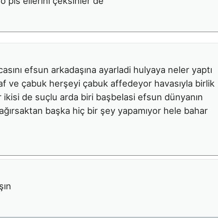
 pis ellerini çeksinler de
asını efsun arkadaşına ayarladi hulyaya neler yaptı
f ve çabuk herşeyi çabuk affedeyor havasıyla birlik
er ikisi de suçlu arda biri başbelasi efsun dünyanın
ağırsaktan başka hiç bir şey yapamıyor hele bahar
şın