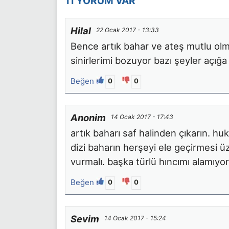
11 YORUM VAR
Hilal
22 Ocak 2017 - 13:33
Bence artık bahar ve ateş mutlu olm
sinirlerimi bozuyor bazı şeyler açığa
Beğen
0
0
Anonim
14 Ocak 2017 - 17:43
artık baharı saf halinden çıkarın. h
dizi baharın herşeyi ele geçirmesi ü
vurmalı. başka türlü hıncımı alamıy
Beğen
0
0
Sevim
14 Ocak 2017 - 15:24