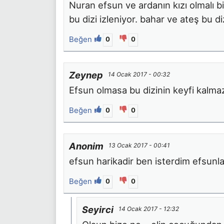
Nuran efsun ve ardanın kızı olmalı b
bu dizi izleniyor. bahar ve ateş bu d
Beğen
0
0
Zeynep
14 Ocak 2017 - 00:32
Efsun olmasa bu dizinin keyfi kalma
Beğen
0
0
Anonim
13 Ocak 2017 - 00:41
efsun harikadir ben isterdim efsunla
Beğen
0
0
Seyirci
14 Ocak 2017 - 12:32