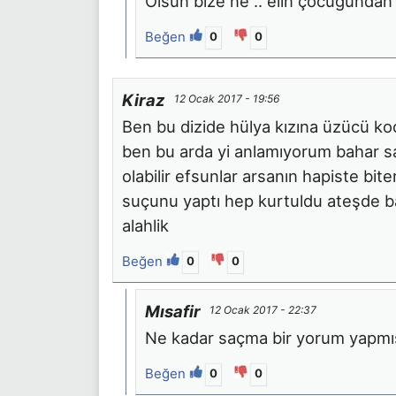
Olsun bize ne .. elin çocuğundan o
Beğen
0
0
Kiraz
12 Ocak 2017 - 19:56
Ben bu dizide hülya kızına üzücü koc
ben bu arda yi anlamıyorum bahar sa
olabilir efsunlar arsanın hapiste bit
suçunu yaptı hep kurtuldu ateşde b
alahlik
Beğen
0
0
Mısafir
12 Ocak 2017 - 22:37
Ne kadar saçma bir yorum yapmı
Beğen
0
0