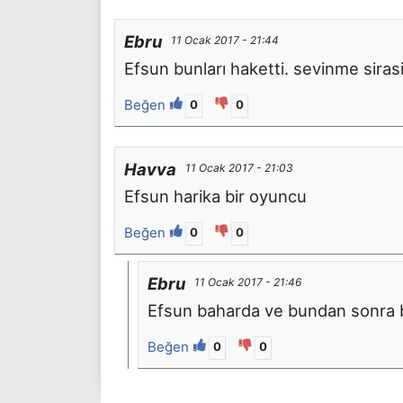
Ebru
11 Ocak 2017 - 21:44
Efsun bunları haketti. sevinme siras
Beğen
0
0
Havva
11 Ocak 2017 - 21:03
Efsun harika bir oyuncu
Beğen
0
0
Ebru
11 Ocak 2017 - 21:46
Efsun baharda ve bundan sonra b
Beğen
0
0