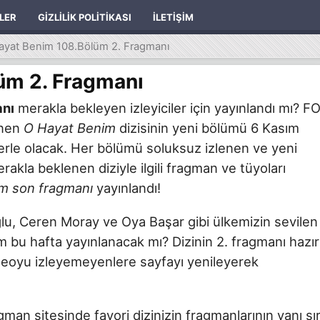
ILER
GIZLILIK POLITIKASI
İLETIŞIM
ayat Benim 108.Bölüm 2. Fragmanı
üm 2. Fragmanı
anı
merakla bekleyen izleyiciler için yayınlandı mı? F
enen
O Hayat Benim
dizisinin yeni bölümü 6 Kasım
zlerle olacak. Her bölümü soluksuz izlenen ve yeni
akla beklenen diziyle ilgili fragman ve tüyoları
m son fragmanı
yayınlandı!
u, Ceren Moray ve Oya Başar gibi ülkemizin sevilen
m bu hafta yayınlanacak mı? Dizinin 2. fragmanı hazır
ideoyu izleyemeyenlere sayfayı yenileyerek
ragman sitesinde favori dizinizin fragmanlarının yanı sı