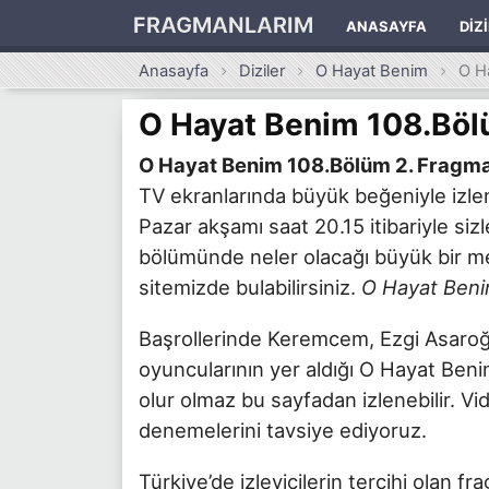
FRAGMANLARIM
ANASAYFA
DIZ
Anasayfa
Diziler
O Hayat Benim
O H
O Hayat Benim 108.Böl
O Hayat Benim 108.Bölüm 2. Fragm
TV ekranlarında büyük beğeniyle izl
Pazar akşamı saat 20.15 itibariyle si
bölümünde neler olacağı büyük bir mer
sitemizde bulabilirsiniz.
O Hayat Beni
Başrollerinde Keremcem, Ezgi Asaroğl
oyuncularının yer aldığı O Hayat Beni
olur olmaz bu sayfadan izlenebilir. V
denemelerini tavsiye ediyoruz.
Türkiye’de izleyicilerin tercihi olan f