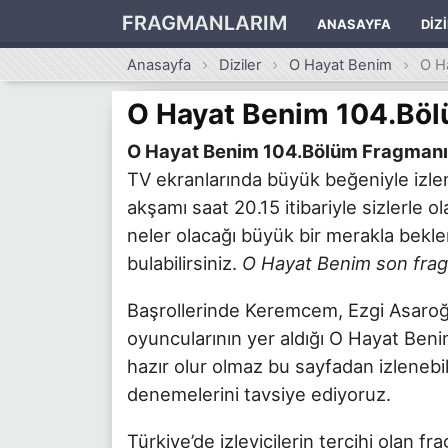
FRAGMANLARIM
ANASAYFA
DIZ
Anasayfa
Diziler
O Hayat Benim
O H
O Hayat Benim 104.Bö
O Hayat Benim 104.Bölüm Fragmanı
TV ekranlarında büyük beğeniyle izl
akşamı saat 20.15 itibariyle sizlerle
neler olacağı büyük bir merakla beklen
bulabilirsiniz.
O Hayat Benim son fra
Başrollerinde Keremcem, Ezgi Asaroğl
oyuncularının yer aldığı O Hayat Beni
hazır olur olmaz bu sayfadan izlenebi
denemelerini tavsiye ediyoruz.
Türkiye’de izleyicilerin tercihi olan f