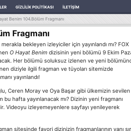
ILER
GIZLILIK POLITIKASI
İLETIŞIM
ayat Benim 104.Bölüm Fragmanı
lüm Fragmanı
merakla bekleyen izleyiciler için yayınlandı mı? FOX
enen
O Hayat Benim
dizisinin yeni bölümü 9 Ekim Paz
 olacak. Her bölümü soluksuz izlenen ve yeni bölümün
en diziyle ilgili fragman ve tüyoları sitemizde
gmanı
yayınlandı!
u, Ceren Moray ve Oya Başar gibi ülkemizin sevilen
m bu hafta yayınlanacak mı? Dizinin yeni fragmanı
lir. Videoyu izleyemeyenlere sayfayı yenileyerek
ragman sitesinde favori dizinizin fragmanlarının yanı sı