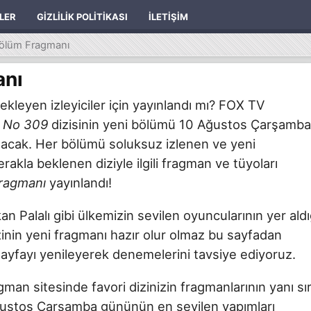
ILER
GIZLILIK POLITIKASI
İLETIŞIM
ölüm Fragmanı
anı
kleyen izleyiciler için yayınlandı mı? FOX TV
n
No 309
dizisinin yeni bölümü 10 Ağustos Çarşamba
 olacak. Her bölümü soluksuz izlenen ve yeni
akla beklenen diziyle ilgili fragman ve tüyoları
ragmanı
yayınlandı!
 Palalı gibi ülkemizin sevilen oyuncularının yer aldı
inin yeni fragmanı hazır olur olmaz bu sayfadan
sayfayı yenileyerek denemelerini tavsiye ediyoruz.
ragman sitesinde favori dizinizin fragmanlarının yanı sı
 Ağustos Çarşamba gününün en sevilen yapımları