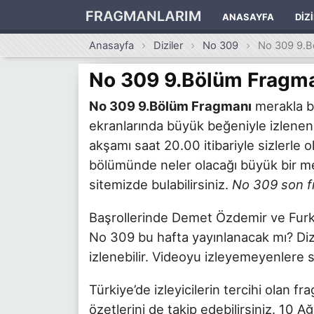
FRAGMANLARIM
ANASAYFA
DIZ
Anasayfa
Diziler
No 309
No 309 9.B
No 309 9.Bölüm Fragm
No 309 9.Bölüm Fragmanı
merakla be
ekranlarında büyük beğeniyle izlene
akşamı saat 20.00 itibariyle sizlerle
bölümünde neler olacağı büyük bir mer
sitemizde bulabilirsiniz.
No 309 son f
Başrollerinde Demet Özdemir ve Furkan
No 309 bu hafta yayınlanacak mı? Diz
izlenebilir. Videoyu izleyemeyenlere 
Türkiye’de izleyicilerin tercihi olan f
özetlerini de takip edebilirsiniz. 10