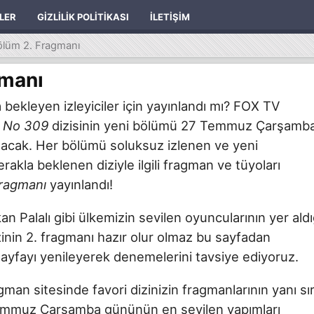
ILER
GIZLILIK POLITIKASI
İLETIŞIM
ölüm 2. Fragmanı
gmanı
bekleyen izleyiciler için yayınlandı mı? FOX TV
n
No 309
dizisinin yeni bölümü 27 Temmuz Çarşamb
 olacak. Her bölümü soluksuz izlenen ve yeni
akla beklenen diziyle ilgili fragman ve tüyoları
ragmanı
yayınlandı!
 Palalı gibi ülkemizin sevilen oyuncularının yer aldı
inin 2. fragmanı hazır olur olmaz bu sayfadan
sayfayı yenileyerek denemelerini tavsiye ediyoruz.
ragman sitesinde favori dizinizin fragmanlarının yanı sı
7 Temmuz Çarşamba gününün en sevilen yapımları