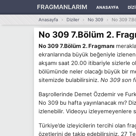
FRAGMANLARIM
ANASAYFA
DIZ
Anasayfa
Diziler
No 309
No 309 7.B
No 309 7.Bölüm 2. Fra
No 309 7.Bölüm 2. Fragmanı
merakla 
ekranlarında büyük beğeniyle izlene
akşamı saat 20.00 itibariyle sizlerle
bölümünde neler olacağı büyük bir mer
sitemizde bulabilirsiniz.
No 309 son f
Başrollerinde Demet Özdemir ve Furkan
No 309 bu hafta yayınlanacak mı? Diz
izlenebilir. Videoyu izleyemeyenlere 
Türkiye’de izleyicilerin tercihi olan f
özetlerini de takip edebilirsiniz. 2