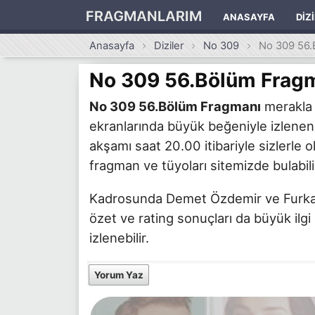
FRAGMANLARIM
ANASAYFA
DIZ
Anasayfa
Diziler
No 309
No 309 56.
No 309 56.Bölüm Frag
No 309 56.Bölüm Fragmanı
merakla b
ekranlarında büyük beğeniyle izlen
akşamı saat 20.00 itibariyle sizlerle o
fragman ve tüyoları sitemizde bulabili
Kadrosunda Demet Özdemir ve Furkan Pa
özet ve rating sonuçları da büyük ilgi
izlenebilir.
Yorum Yaz