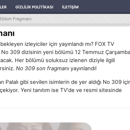
ILER
GIZLILIK POLITIKASI
İLETIŞIM
Bölüm Fragmanı
manı
ekleyen izleyiciler için yayınlandı mı? FOX TV
en No 309 dizisinin yeni bölümü 12 Temmuz Çarşamb
lacak. Her bölümü soluksuz izlenen diziyle ilgili
rsiniz.
No 309 son fragmanı
yayınlandı!
lalı gibi sevilen isimlerin de yer aldığı No 309 içi
 çekiyor. Yeni tanıtım ise TV'de ve resmi sitesinde