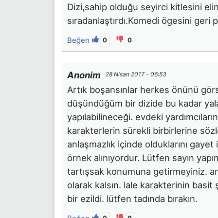
Dizi,sahip olduğu seyirci kitlesini 
sıradanlaştırdı.Komedi ögesini geri p
Beğen
0
0
Anonim
28 Nisan 2017 - 06:53
Artık boşansınlar herkes önünü görs
düşündüğüm bir dizide bu kadar yalan
yapılabilineceği. evdeki yardımcıların
karakterlerin sürekli birbirlerine söz
anlaşmazlık içinde olduklarını gayet 
örnek alınıyordur. Lütfen sayın yapı
tartışsak konumuna getirmeyiniz. anı
olarak kalsın. lale karakterinin basit
bir ezildi. lütfen tadında bırakın.
0
0