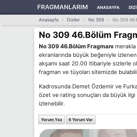
FRAGMANLARIM
ANASAYFA
DIZ
Anasayfa
Diziler
No 309
No 309 46.
No 309 46.Bölüm Frag
No 309 46.Bölüm Fragmanı
merakla b
ekranlarında büyük beğeniyle izlene
akşamı saat 20.00 itibariyle sizlerle o
fragman ve tüyoları sitemizde bulabili
Kadrosunda Demet Özdemir ve Furkan Pa
özet ve rating sonuçları da büyük ilgi
izlenebilir.
Yorum Yaz
6 Yorum Var