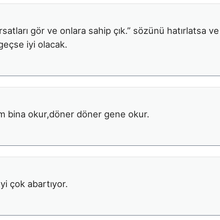
ırsatları gör ve onlara sahip çık.” sözünü hatırlatsa ve
eçse iyi olacak.
m bina okur,döner döner gene okur.
yi çok abartıyor.