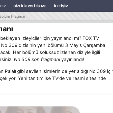
ILER
GIZLILIK POLITIKASI
İLETIŞIM
Bölüm Fragmanı
manı
ekleyen izleyiciler için yayınlandı mı? FOX TV
n No 309 dizisinin yeni bölümü 3 Mayıs Çarşamba
lacak. Her bölümü soluksuz izlenen diziyle ilgili
rsiniz.
No 309 son fragmanı
yayınlandı!
lalı gibi sevilen isimlerin de yer aldığı No 309 içi
 çekiyor. Yeni tanıtım ise TV'de ve resmi sitesinde