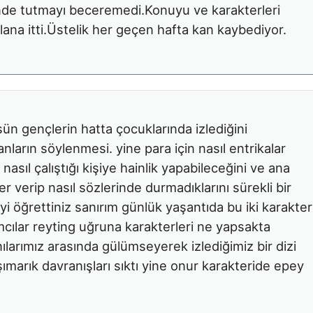
elinde tutmayı beceremedi.Konuyu ve karakterleri
lana itti.Üstelik her geçen hafta kan kaybediyor.
ün gençlerin hatta çocuklarında izlediğini
ların söylenmesi. yine para için nasıl entrikalar
 nasıl çalıştığı kişiye hainlik yapabileceğini ve ana
ler verip nasıl sözlerinde durmadıklarını sürekli bir
iyi öğrettiniz sanırım günlük yaşantıda bu iki karakter
mcılar reyting uğruna karakterleri ne yapsakta
larımız arasında gülümseyerek izlediğimiz bir dizi
 şımarık davranışları sıktı yine onur karakteride epey