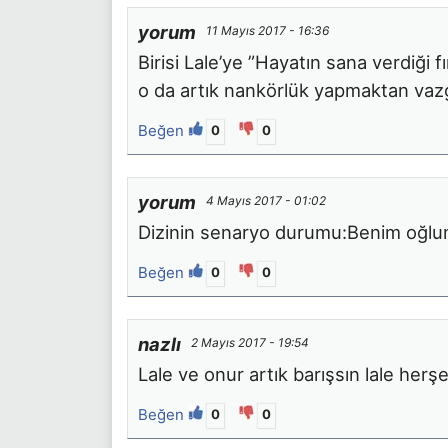
yorum
11 Mayıs 2017 - 16:36
Birisi Lale’ye ”Hayatın sana verdiği f
o da artık nankörlük yapmaktan vazg
Beğen
0
0
yorum
4 Mayıs 2017 - 01:02
Dizinin senaryo durumu:Benim oğlu
Beğen
0
0
nazlı
2 Mayıs 2017 - 19:54
Lale ve onur artık barışsın lale herşe
Beğen
0
0