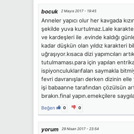
bocuk
2 Mayıs 2017 - 19:45
Anneler yapıcı olur her kavgada kızın
şekilde yuva kurtulmaz.Lale karakte
ve kardeşleri ile .evinde kaldığı günl
kadar düşkün olan yıldız karakteri bil
uğraşıyor.kısaca dizi yapımcıları artı
tutulmaması.para için yapılan entrikal
ispiyonculuklarıfalan saymakla bitmiy
fevri davranışları derken dizinin ell
işi babaanne tarafından çözülsün ar
bırakın.final yapın.emekçilere saygıl
Beğen
0
0
yorum
29 Nisan 2017 - 23:54