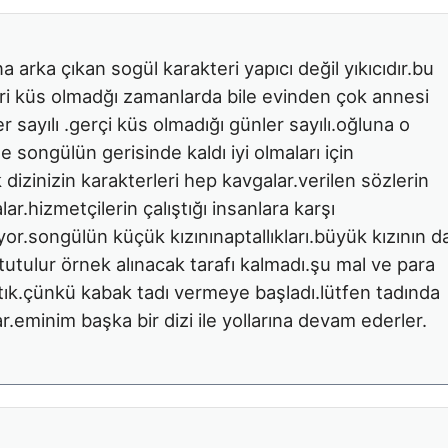
a arka çıkan sogül karakteri yapıcı değil yıkıcıdır.bu
ri küs olmadğı zamanlarda bile evinden çok annesi
er sayılı .gerçi küs olmadığı günler sayılı.oğluna o
e songülün gerisinde kaldı iyi olmaları için
k dizinizin karakterleri hep kavgalar.verilen sözlerin
ar.hizmetçilerin çalıştığı insanlara karşı
or.songülün küçük kızınınaptallıkları.büyük kızının d
e tutulur örnek alınacak tarafı kalmadı.şu mal ve para
tık.çünkü kabak tadı vermeye başladı.lütfen tadında
ar.eminim başka bir dizi ile yollarına devam ederler.