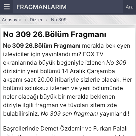
☰
FRAGMANLARIM
Ara
Anasayfa
Diziler
No 309
No 309 26.Bölüm Fragmanı
No 309 26.Bölüm Fragmanı
merakla bekleyen
izleyiciler için yayınlandı mı? FOX TV
ekranlarında büyük beğeniyle izlenen
No 309
dizisinin yeni bölümü 14 Aralık Çarşamba
akşamı saat 20.00 itibariyle sizlerle olacak. Her
bölümü soluksuz izlenen ve yeni bölümünde
neler olacağı büyük bir merakla beklenen
diziyle ilgili fragman ve tüyoları sitemizde
bulabilirsiniz.
No 309 son fragmanı
yayınlandı!
Başrollerinde Demet Özdemir ve Furkan Palalı