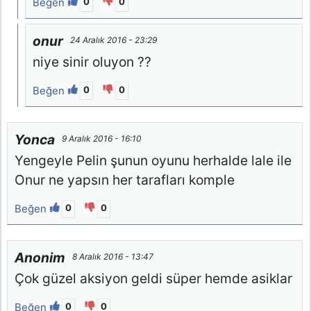
Beğen
0
0
onur
24 Aralık 2016 - 23:29
niye sinir oluyon ??
Beğen
0
0
Yonca
9 Aralık 2016 - 16:10
Yengeyle Pelin şunun oyunu herhalde lale ile
Onur ne yapsın her tarafları komple
Beğen
0
0
Anonim
8 Aralık 2016 - 13:47
Çok güzel aksiyon geldi süper hemde asiklar
Beğen
0
0