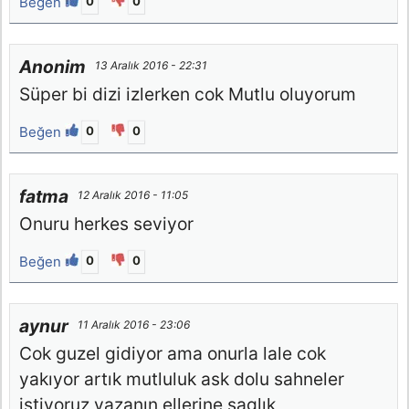
Beğen
0
0
Anonim
13 Aralık 2016 - 22:31
Süper bi dizi izlerken cok Mutlu oluyorum
Beğen
0
0
fatma
12 Aralık 2016 - 11:05
Onuru herkes seviyor
Beğen
0
0
aynur
11 Aralık 2016 - 23:06
Cok guzel gidiyor ama onurla lale cok
yakıyor artık mutluluk ask dolu sahneler
istiyoruz yazanın ellerine saglık