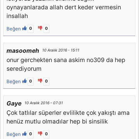
oynayanlarada allah dert keder vermesin
insallah
Beğen
0
0
masoomeh
10 Aralık 2016 - 15:11
onur gerchekten sana askim no309 da hep
serediyorum
Beğen
0
0
Gaye
10 Aralık 2016 - 07:31
Çok tatlılar süperler evlilikte çok yakıştı ama
henüz mutlu olmadılar hep bi sinsilik
Beğen
0
0