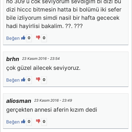
no 309 u cok seviyorum sevdigim bi dizi bu
dizi hiccc bitmesin hatta bi bolümü iki sefer
bile izliyorum simdi nasil bir hafta gececek
hadi hayirlisi bakalim. ??. ???
Beğen
0
0
brhn
23 Kasım 2016 - 23:54
çok güzel ailecek seviyoruz.
Beğen
0
0
aliosman
23 Kasım 2016 - 23:49
gerçekten annesi aferin kızım dedi
Beğen
0
0