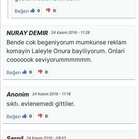
Beğen
0
0
NURAY DEMIR
24 Kasım 2016 - 11:28
Bende cok begeniyorum mumkunse reklam
komayin Laleyle Onura bayiliyorum. Onlari
cooooook seviyorummmmmm.
Beğen
0
0
Anonim
24 Kasım 2016 - 11:18
sıktı. evlenemedi gittiler.
Beğen
0
0
Serpil
24 Kasım 2016 - 08:53