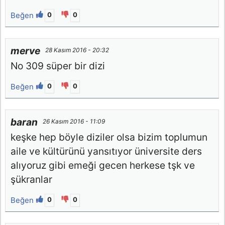
Beğen
0
0
merve
28 Kasım 2016 - 20:32
No 309 süper bir dizi
Beğen
0
0
baran
26 Kasım 2016 - 11:09
keşke hep böyle diziler olsa bizim toplumun
aile ve kültürünü yansıtıyor üniversite ders
alıyoruz gibi emeği gecen herkese tşk ve
şükranlar
Beğen
0
0