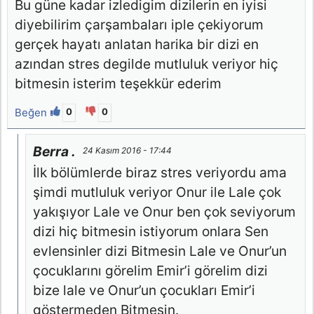
Bu güne kadar izledigim dizilerin en iyisi
diyebilirim çarşambaları iple çekiyorum
gerçek hayatı anlatan harika bir dizi en
azından stres degilde mutluluk veriyor hiç
bitmesin isterim teşekkür ederim
Beğen
0
0
Berra .
24 Kasım 2016 - 17:44
İlk bölümlerde biraz stres veriyordu ama
şimdi mutluluk veriyor Onur ile Lale çok
yakışıyor Lale ve Onur ben çok seviyorum
dizi hiç bitmesin istiyorum onlara Sen
evlensinler dizi Bitmesin Lale ve Onur’un
çocuklarını görelim Emir’i görelim dizi
bize lale ve Onur’un çocukları Emir’i
göstermeden Bitmesin.