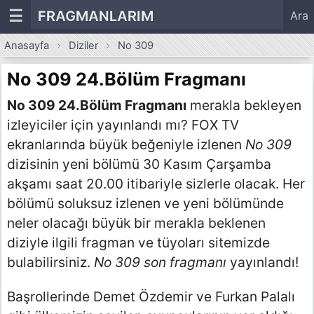
☰
FRAGMANLARIM
Ara
Anasayfa
Diziler
No 309
No 309 24.Bölüm Fragmanı
No 309 24.Bölüm Fragmanı
merakla bekleyen
izleyiciler için yayınlandı mı? FOX TV
ekranlarında büyük beğeniyle izlenen
No 309
dizisinin yeni bölümü 30 Kasım Çarşamba
akşamı saat 20.00 itibariyle sizlerle olacak. Her
bölümü soluksuz izlenen ve yeni bölümünde
neler olacağı büyük bir merakla beklenen
diziyle ilgili fragman ve tüyoları sitemizde
bulabilirsiniz.
No 309 son fragmanı
yayınlandı!
Başrollerinde Demet Özdemir ve Furkan Palalı