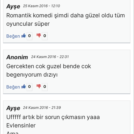
Ayşe
25 Kasım 2016 - 12:10
Romantik komedi şimdi daha güzel oldu tüm
oyuncular süper
Beğen
0
0
Anonim
24 Kasım 2016 - 22:31
Gercekten cok guzel bende cok
begenıyorum dızıyı
Beğen
0
0
Ayşe
24 Kasım 2016 - 21:39
Ufffff artık bir sorun çıkmasın yaaa
Evlensinler
Ama