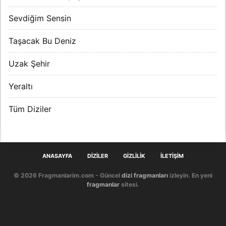
Sevdiğim Sensin
Taşacak Bu Deniz
Uzak Şehir
Yeraltı
Tüm Diziler
ANASAYFA
DIZILER
GIZLILIK
İLETIŞIM
© 2026 Fragmanlarim.com - Güncel
dizi fragmanları
izleyin. En yeni
fragmanlar
sitesi.