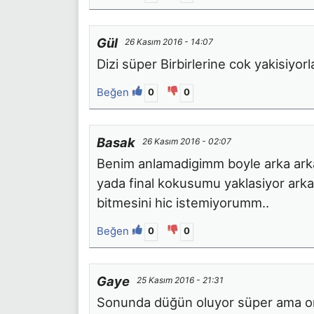
Gül
26 Kasım 2016 - 14:07
Dizi süper Birbirlerine cok yakisiyo
Beğen
0
0
Basak
26 Kasım 2016 - 02:07
Benim anlamadigimm boyle arka arkay
yada final kokusumu yaklasiyor arkadas
bitmesini hic istemiyorumm..
Beğen
0
0
Gaye
25 Kasım 2016 - 21:31
Sonunda düğün oluyor süper ama onu