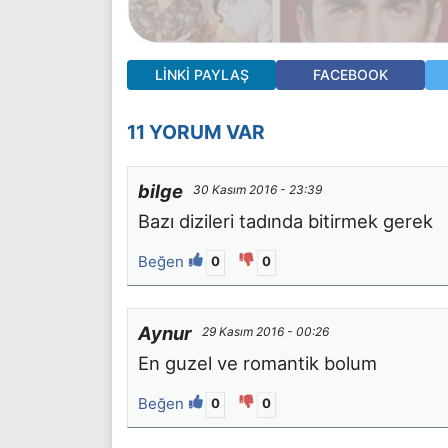
LINKI PAYLAŞ
FACEBOOK
11 YORUM VAR
bilge
30 Kasım 2016 - 23:39
Bazı dizileri tadında bitirmek gerek
Beğen
0
0
Aynur
29 Kasım 2016 - 00:26
En guzel ve romantik bolum
Beğen
0
0