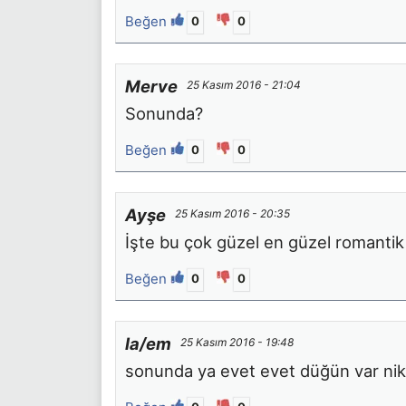
Beğen
0
0
Merve
25 Kasım 2016 - 21:04
Sonunda?
Beğen
0
0
Ayşe
25 Kasım 2016 - 20:35
İşte bu çok güzel en güzel romantik
Beğen
0
0
la/em
25 Kasım 2016 - 19:48
sonunda ya evet evet düğün var nik