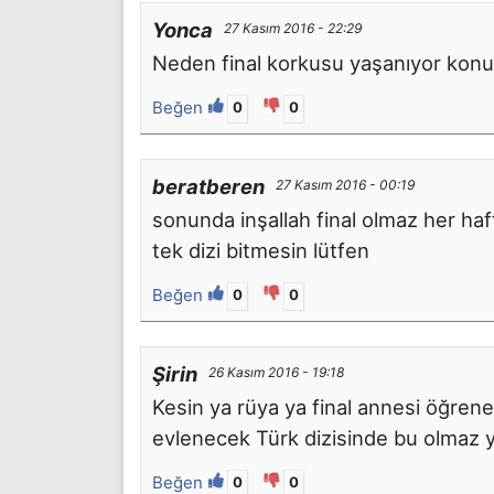
Yonca
27 Kasım 2016 - 22:29
Neden final korkusu yaşanıyor konuya 
Beğen
0
0
beratberen
27 Kasım 2016 - 00:19
sonunda inşallah final olmaz her ha
tek dizi bitmesin lütfen
Beğen
0
0
Şirin
26 Kasım 2016 - 19:18
Kesin ya rüya ya final annesi öğre
evlenecek Türk dizisinde bu olmaz y
Beğen
0
0