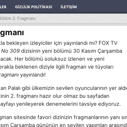
ILER
GIZLILIK POLITIKASI
İLETIŞIM
Bölüm 2. Fragmanı
agmanı
a bekleyen izleyiciler için yayınlandı mı? FOX TV
n
No 309
dizisinin yeni bölümü 30 Kasım Çarşamba
 olacak. Her bölümü soluksuz izlenen ve yeni
akla beklenen diziyle ilgili fragman ve tüyoları
ragmanı
yayınlandı!
 Palalı gibi ülkemizin sevilen oyuncularının yer aldı
inin 2. fragmanı hazır olur olmaz bu sayfadan
sayfayı yenileyerek denemelerini tavsiye ediyoruz.
ragman sitesinde favori dizinizin fragmanlarının yanı sı
 Kasım Çarşamba gününün en sevilen yapımları arasın