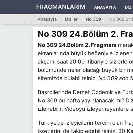
FRAGMANLARIM
ANASAYFA
DIZ
Anasayfa
Diziler
No 309
No 309 24.
No 309 24.Bölüm 2. Fr
No 309 24.Bölüm 2. Fragmanı
merakl
ekranlarında büyük beğeniyle izlene
akşamı saat 20.00 itibariyle sizlerle
bölümünde neler olacağı büyük bir mer
sitemizde bulabilirsiniz.
No 309 son f
Başrollerinde Demet Özdemir ve Furkan
No 309 bu hafta yayınlanacak mı? Diz
izlenebilir. Videoyu izleyemeyenlere 
Türkiye’de izleyicilerin tercihi olan f
özetlerini de takip edebilirsiniz. 30