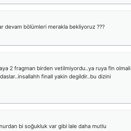
rlar devam bölümleri merakla bekliyoruz ???
a 2 fragman birden vetilmiyordu..ya ruya fln olmali
lar..insallahh finall yakin degildir..bu dizini
rdan bi soğukluk var gibi lale daha mutlu