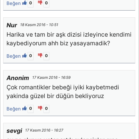
Beğen
0
0
Nur
18 Kasım 2016 - 10:51
Harika ve tam bir aşk dizisi izleyince kendimi
kaybediyorum ahh biz yasayamadik?
Beğen
0
0
Anonim
17 Kasım 2016 - 16:59
Çok romantikler bebeği iyiki kaybetmedi
yakinda güzel bir düğün bekliyoruz
Beğen
0
0
sevgi
17 Kasım 2016 - 16:27