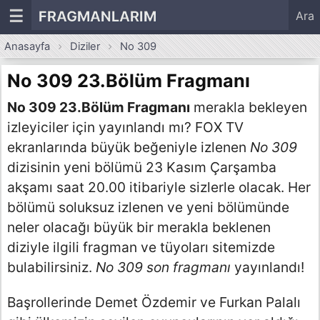
☰
FRAGMANLARIM
Ara
Anasayfa
Diziler
No 309
No 309 23.Bölüm Fragmanı
No 309 23.Bölüm Fragmanı
merakla bekleyen
izleyiciler için yayınlandı mı? FOX TV
ekranlarında büyük beğeniyle izlenen
No 309
dizisinin yeni bölümü 23 Kasım Çarşamba
akşamı saat 20.00 itibariyle sizlerle olacak. Her
bölümü soluksuz izlenen ve yeni bölümünde
neler olacağı büyük bir merakla beklenen
diziyle ilgili fragman ve tüyoları sitemizde
bulabilirsiniz.
No 309 son fragmanı
yayınlandı!
Başrollerinde Demet Özdemir ve Furkan Palalı