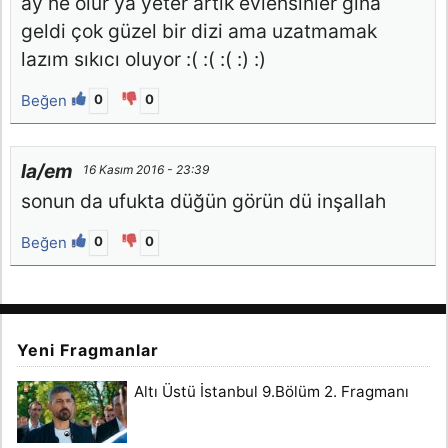
ay ne olur ya yeter artık evlensinler gına
geldi çok güzel bir dizi ama uzatmamak
lazım sıkıcı oluyor :( :( :( :) :)
Beğen
0
0
la/em
16 Kasım 2016 - 23:39
sonun da ufukta düğün görün dü inşallah
Beğen
0
0
Yeni Fragmanlar
Altı Üstü İstanbul 9.Bölüm 2. Fragmanı