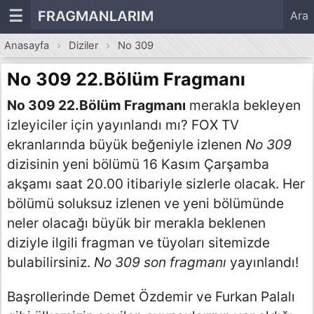
☰
FRAGMANLARIM
Ara
Anasayfa
Diziler
No 309
No 309 22.Bölüm Fragmanı
No 309 22.Bölüm Fragmanı
merakla bekleyen
izleyiciler için yayınlandı mı? FOX TV
ekranlarında büyük beğeniyle izlenen
No 309
dizisinin yeni bölümü 16 Kasım Çarşamba
akşamı saat 20.00 itibariyle sizlerle olacak. Her
bölümü soluksuz izlenen ve yeni bölümünde
neler olacağı büyük bir merakla beklenen
diziyle ilgili fragman ve tüyoları sitemizde
bulabilirsiniz.
No 309 son fragmanı
yayınlandı!
Başrollerinde Demet Özdemir ve Furkan Palalı