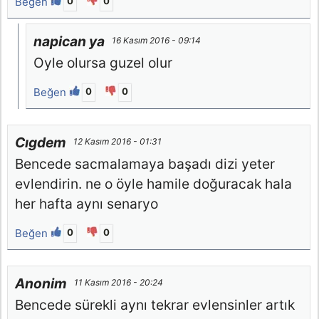
Beğen
0
0
napican ya
16 Kasım 2016 - 09:14
Oyle olursa guzel olur
Beğen
0
0
Cıgdem
12 Kasım 2016 - 01:31
Bencede sacmalamaya başadı dizi yeter
evlendirin. ne o öyle hamile doğuracak hala
her hafta aynı senaryo
Beğen
0
0
Anonim
11 Kasım 2016 - 20:24
Bencede sürekli aynı tekrar evlensinler artık