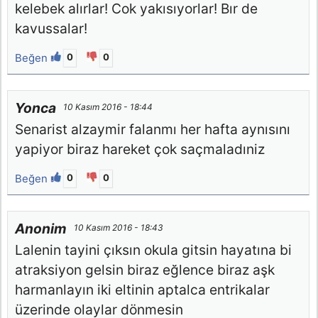
kelebek alırlar! Cok yakısıyorlar! Bır de
kavussalar!
Beğen
0
0
Yonca
10 Kasım 2016 - 18:44
Senarist alzaymir falanmı her hafta aynısını
yapiyor biraz hareket çok saçmaladıniz
Beğen
0
0
Anonim
10 Kasım 2016 - 18:43
Lalenin tayini çıksın okula gitsin hayatına bi
atraksiyon gelsin biraz eğlence biraz aşk
harmanlayın iki eltinin aptalca entrikalar
üzerinde olaylar dönmesin