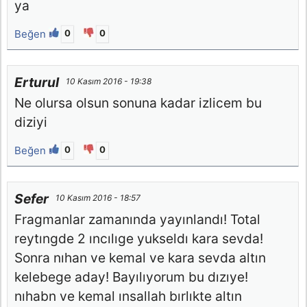
ya
Beğen
0
0
Erturul
10 Kasım 2016 - 19:38
Ne olursa olsun sonuna kadar izlicem bu
diziyi
Beğen
0
0
Sefer
10 Kasım 2016 - 18:57
Fragmanlar zamanında yayınlandı! Total
reytıngde 2 ıncılıge yukseldı kara sevda!
Sonra nıhan ve kemal ve kara sevda altın
kelebege aday! Bayılıyorum bu dızıye!
nıhabn ve kemal ınsallah bırlıkte altın