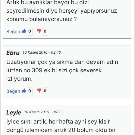
Artık bu ayrılıklar baydı bu dizi
seyredilmesin diye herşeyi yapıyorsunuz
konumu bulamıyorsunuz ?
Beğen
0
0
Ebru
10 Kasım 2016 - 02:40
Uzatıyorlar çok ya sıkma dan devam edin
lütfen no 309 ekibi sizi çok severek
izliyorum.
Beğen
0
0
Leyle
10 Kasım 2016 - 00:23
Iyice sıktı artik. her hafta ayni sey kisir
döngû izlemicem artik 20 bolum oldu bir