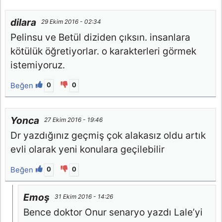
dilara
29 Ekim 2016 - 02:34
Pelinsu ve Betül diziden çıksın. insanlara
kötülük öğretiyorlar. o karakterleri görmek
istemiyoruz.
Beğen
0
0
Yonca
27 Ekim 2016 - 19:46
Dr yazdığınız geçmiş çok alakasız oldu artık
evli olarak yeni konulara geçilebilir
Beğen
0
0
Emoş
31 Ekim 2016 - 14:26
Bence doktor Onur senaryo yazdı Lale’yi