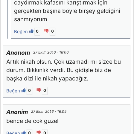
caydırmak kafasını karıştırmak için
gerçekten başına böyle birşey geldiğini
sanmıyorum
Beğen
0
0
Anonom
27 Ekim 2016 - 18:06
Artık nikah olsun. Çok uzamadı mı sizce bu
durum. Bıkkınlık verdi. Bu gidişle biz de
başka dizi ile nikah yapacağız.
Beğen
0
0
Anonim
27 Ekim 2016 - 16:05
bence de cok guzel
Beğen
0
0