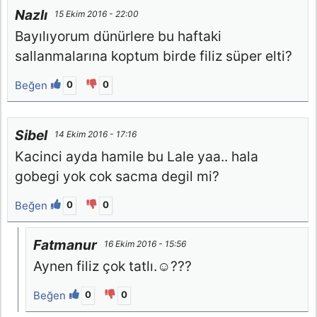
Nazlı
15 Ekim 2016 - 22:00
Bayılıyorum dünürlere bu haftaki
sallanmalarına koptum birde filiz süper elti?
Beğen
0
0
Sibel
14 Ekim 2016 - 17:16
Kacinci ayda hamile bu Lale yaa.. hala
gobegi yok cok sacma degil mi?
Beğen
0
0
Fatmanur
16 Ekim 2016 - 15:56
Aynen filiz çok tatlı.☺???
Beğen
0
0