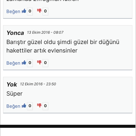
Beğen
0
0
Yonca
13 Ekim 2016 - 08:07
Barıştır güzel oldu şimdi güzel bir düğünü
hakettiler artık evlensinler
Beğen
0
0
Yok
12 Ekim 2016 - 23:50
Süper
Beğen
0
0