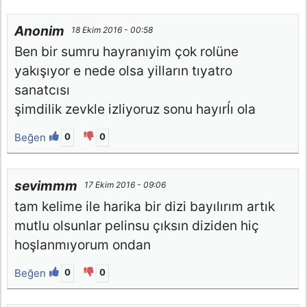
Anonim
18 Ekim 2016 - 00:58
Ben bir sumru hayranıyim çok rolüne
yakışıyor e nede olsa yilların tıyatro
sanatcısı
şimdilik zevkle izliyoruz sonu hayırĺı ola
Beğen
0
0
sevimmm
17 Ekim 2016 - 09:06
tam kelime ile harika bir dizi bayılırım artık
mutlu olsunlar pelinsu çıksın diziden hiç
hoşlanmıyorum ondan
Beğen
0
0