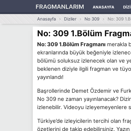
FRAGMANLARIM
ANASAYFA
DIZ
Anasayfa
Diziler
No 309
No: 309 1.
No: 309 1.Bölüm Fragm
No: 309 1.Bölüm Fragmanı
merakla be
ekranlarında büyük beğeniyle izlene
bölümü soluksuz izlenecek olan ve y
beklenen diziyle ilgili fragman ve tüyo
yayınlandı!
Başrollerinde Demet Özdemir ve Furkan
No 309 ne zaman yayınlanacak? Dizin
izlenebilir. Videoyu izleyemeyenlere 
Türkiye’de izleyicilerin tercihi olan f
özetlerini de takip edebilirsiniz. Yaz