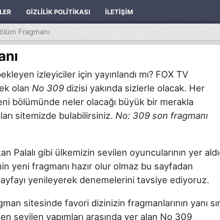
ILER
GIZLILIK POLITIKASI
İLETIŞIM
Bölüm Fragmanı
anı
kleyen izleyiciler için yayınlandı mı? FOX TV
cek olan
No 309
dizisi yakında sizlerle olacak. Her
eni bölümünde neler olacağı büyük bir merakla
ları sitemizde bulabilirsiniz.
No: 309 son fragmanı
 Palalı gibi ülkemizin sevilen oyuncularının yer aldı
in yeni fragmanı hazır olur olmaz bu sayfadan
sayfayı yenileyerek denemelerini tavsiye ediyoruz.
ragman sitesinde favori dizinizin fragmanlarının yanı sı
ın en sevilen yapımları arasında yer alan No 309