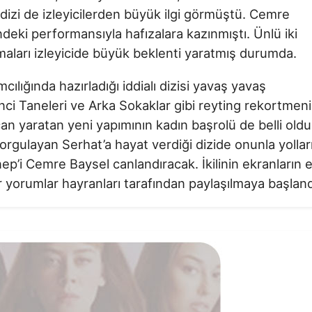
i dizi de izleyicilerden büyük ilgi görmüştü. Cemre
deki performansıyla hafızalara kazınmıştı. Ünlü iki
lmaları izleyicide büyük beklenti yaratmış durumda.
ılığında hazırladığı iddialı dizisi yavaş yavaş
İnci Taneleri ve Arka Sokaklar gibi reyting rekortmeni
an yaratan yeni yapımının kadın başrolü de belli oldu
sorgulayan Serhat’a hayat verdiği dizide onunla yollar
p’i Cemre Baysel canlandıracak. İkilinin ekranların 
ir yorumlar hayranları tarafından paylaşılmaya başland