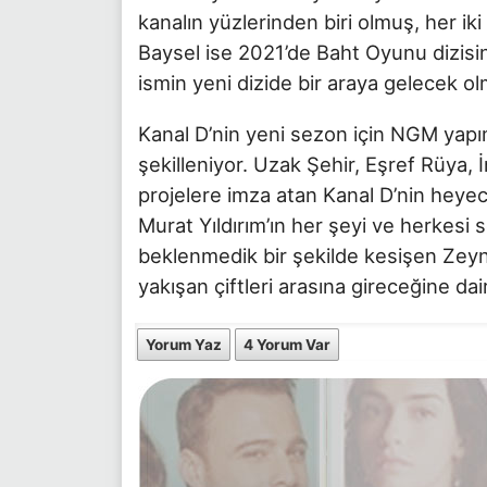
kanalın yüzlerinden biri olmuş, her ik
Baysel ise 2021’de Baht Oyunu dizisin
ismin yeni dizide bir araya gelecek o
Kanal D’nin yeni sezon için NGM yapımc
şekilleniyor. Uzak Şehir, Eşref Rüya, 
projelere imza atan Kanal D’nin heyec
Murat Yıldırım’ın her şeyi ve herkesi 
beklenmedik bir şekilde kesişen Zeyne
yakışan çiftleri arasına gireceğine da
Yorum Yaz
4 Yorum Var