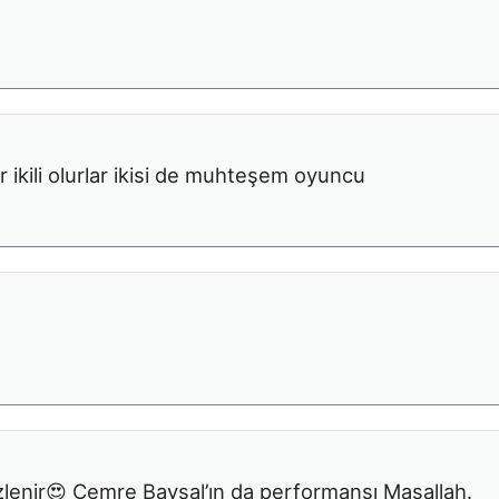
r ikili olurlar ikisi de muhteşem oyuncu
 izlenir😍 Cemre Baysal’ın da performansı Maşallah.