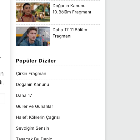
Doğanın Kanunu
10.Bölüm Fragmanı
Daha 17 11.Bölüm
Fragmanı
.
Popüler Diziler
ı
en
Çirkin Fragman
ı.
Doğanın Kanunu
Daha 17
Güller ve Günahlar
Halef: Köklerin Çağrısı
Sevdiğim Sensin
Taşacak Bu Deniz