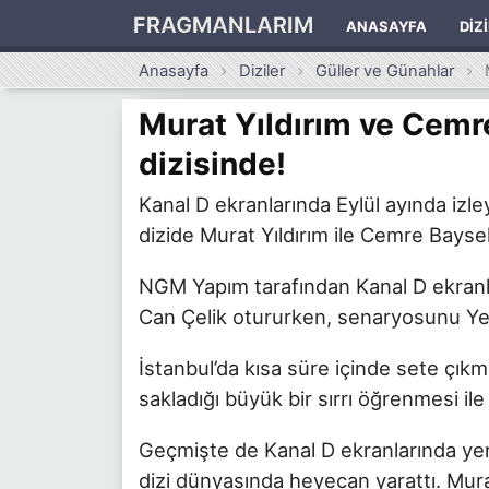
FRAGMANLARIM
ANASAYFA
DIZ
Anasayfa
Diziler
Güller ve Günahlar
Murat Yıldırım ve Cemre
dizisinde!
Kanal D ekranlarında Eylül ayında izle
dizide Murat Yıldırım ile Cemre Bayse
NGM Yapım tarafından Kanal D ekranla
Can Çelik otururken, senaryosunu Yel
İstanbul’da kısa süre içinde sete çıkm
sakladığı büyük bir sırrı öğrenmesi ile
Geçmişte de Kanal D ekranlarında yer 
dizi dünyasında heyecan yarattı. Murat 