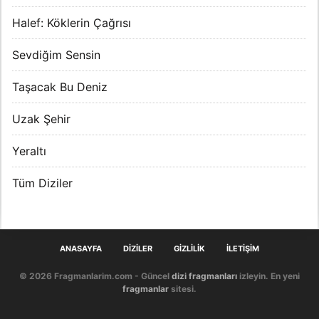
Halef: Köklerin Çağrısı
Sevdiğim Sensin
Taşacak Bu Deniz
Uzak Şehir
Yeraltı
Tüm Diziler
ANASAYFA
DIZILER
GIZLILIK
İLETIŞIM
© 2026 Fragmanlarim.com - Güncel
dizi fragmanları
izleyin. En yeni
fragmanlar
sitesi.