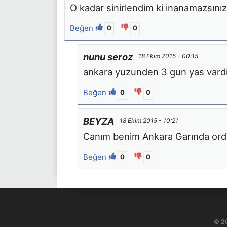
O kadar sinirlendim ki inanamazsınız
Beğen
0
0
nunu seroz
18 Ekim 2015 - 00:15
ankara yuzunden 3 gun yas vardi
Beğen
0
0
BEYZA
18 Ekim 2015 - 10:21
Canım benim Ankara Garında orda
Beğen
0
0
© 2