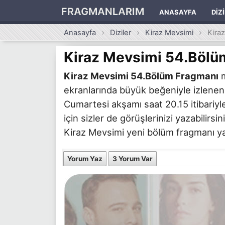
FRAGMANLARIM
ANASAYFA
DIZ
Anasayfa
Diziler
Kiraz Mevsimi
Kira
Kiraz Mevsimi 54.Bölü
Kiraz Mevsimi 54.Bölüm Fragmanı
m
ekranlarında büyük beğeniyle izlenen
Cumartesi akşamı saat 20.15 itibariyle
için sizler de görüşlerinizi yazabilirs
Kiraz Mevsimi yeni bölüm fragmanı yayı
Yorum Yaz
3 Yorum Var