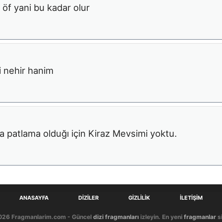
 öf yani bu kadar olur
 nehir hanim
 patlama olduğı için Kiraz Mevsimi yoktu.
ANASAYFA
DIZILER
GIZLILIK
İLETIŞIM
026 Fragmanlarim.com - Güncel
dizi fragmanları
izleyin. En yeni
fragmanlar
si