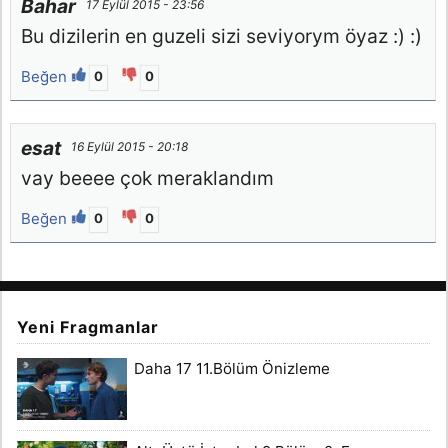
Bahar
17 Eylül 2015 - 23:56
Bu dizilerin en guzeli sizi seviyorym öyaz :) :)
Beğen
0
0
esat
16 Eylül 2015 - 20:18
vay beeee çok meraklandım
Beğen
0
0
Yeni Fragmanlar
Daha 17 11.Bölüm Önizleme